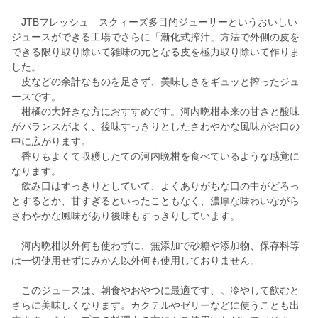
JTBフレッシュ スクィーズ多目的ジューサーというおいしい
ジュースができる工場でさらに「漸化式搾汁」方法で外側の皮を
できる限り取り除いて雑味の元となる皮を極力取り除いて作りま
した。
皮などの余計なものを足さず、美味しさをギュッと搾ったジュ
ースです。
柑橘の大好きな方におすすめです。河内晩柑本来の甘さと酸味
がバランスがよく、後味すっきりとしたさわやかな風味がお口の
中に広がります。
香りもよくて収穫したての河内晩柑を食べているような感覚に
なります。
飲み口はすっきりとしていて、よくありがちな口の中がどろっ
とするとか、甘すぎるといったこともなく、濃厚な味わいながら
さわやかな風味があり後味もすっきりしています。
河内晩柑以外何も使わずに、無添加で砂糖や添加物、保存料等
は一切使用せずにみかん以外何も使用しておりません。
このジュースは、朝食やおやつに最適です、。冷やして飲むと
さらに美味しくなります。カクテルやゼリーなどに使うことも出