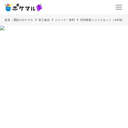
産直・通販のポケマル
加工食品
ジュース・飲料
河内晩柑ジュースセット（4本他）