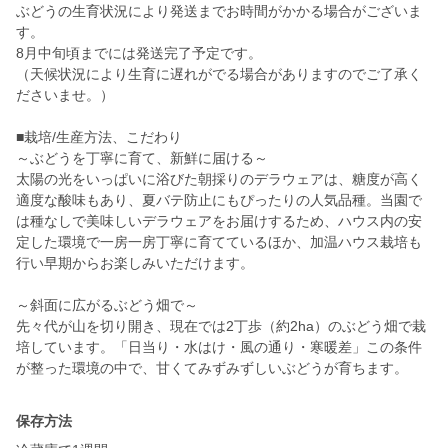
ぶどうの生育状況により発送までお時間がかかる場合がございま
す。
8月中旬頃までには発送完了予定です。
（天候状況により生育に遅れがでる場合がありますのでご了承く
ださいませ。）
■栽培/生産方法、こだわり
～ぶどうを丁寧に育て、新鮮に届ける～
太陽の光をいっぱいに浴びた朝採りのデラウェアは、糖度が高く
適度な酸味もあり、夏バテ防止にもぴったりの人気品種。当園で
は種なしで美味しいデラウェアをお届けするため、ハウス内の安
定した環境で一房一房丁寧に育てているほか、加温ハウス栽培も
行い早期からお楽しみいただけます。
～斜面に広がるぶどう畑で～
先々代が山を切り開き、現在では2丁歩（約2ha）のぶどう畑で栽
培しています。「日当り・水はけ・風の通り・寒暖差」この条件
保存方法