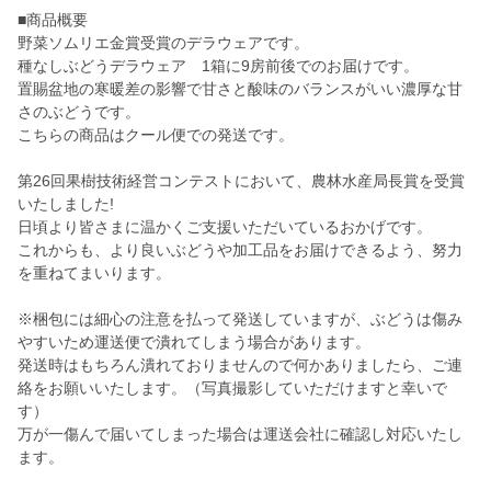
■商品概要
野菜ソムリエ金賞受賞のデラウェアです。
種なしぶどうデラウェア 1箱に9房前後でのお届けです。
置賜盆地の寒暖差の影響で甘さと酸味のバランスがいい濃厚な甘
さのぶどうです。
こちらの商品はクール便での発送です。
第26回果樹技術経営コンテストにおいて、農林水産局長賞を受賞
いたしました!
日頃より皆さまに温かくご支援いただいているおかげです。
これからも、より良いぶどうや加工品をお届けできるよう、努力
を重ねてまいります。
※梱包には細心の注意を払って発送していますが、ぶどうは傷み
やすいため運送便で潰れてしまう場合があります。
発送時はもちろん潰れておりませんので何かありましたら、ご連
絡をお願いいたします。（写真撮影していただけますと幸いで
す）
万が一傷んで届いてしまった場合は運送会社に確認し対応いたし
ます。