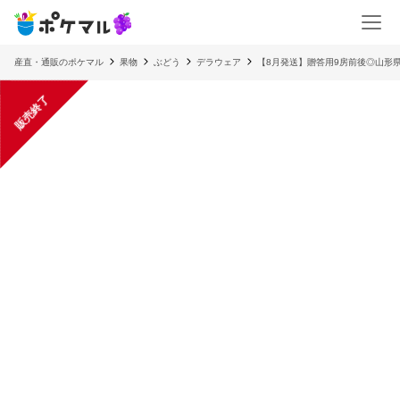
産直・通販のポケマル
果物
ぶどう
デラウェア
【8月発送】贈答用9房前後◎山形
販売終了