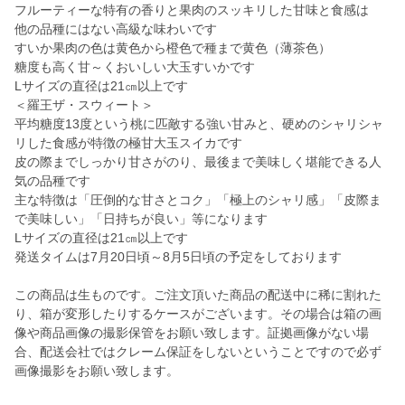
フルーティーな特有の香りと果肉のスッキリした甘味と食感は
他の品種にはない高級な味わいです
すいか果肉の色は黄色から橙色で種まで黄色（薄茶色）
糖度も高く甘～くおいしい大玉すいかです
Lサイズの直径は21㎝以上です
＜羅王ザ・スウィート＞
平均糖度13度という桃に匹敵する強い甘みと、硬めのシャリシャ
リした食感が特徴の極甘大玉スイカです
皮の際までしっかり甘さがのり、最後まで美味しく堪能できる人
気の品種です
主な特徴は「圧倒的な甘さとコク」「極上のシャリ感」「皮際ま
で美味しい」「日持ちが良い」等になります
Lサイズの直径は21㎝以上です
発送タイムは7月20日頃～8月5日頃の予定をしております
この商品は生ものです。ご注文頂いた商品の配送中に稀に割れた
り、箱が変形したりするケースがございます。その場合は箱の画
像や商品画像の撮影保管をお願い致します。証拠画像がない場
合、配送会社ではクレーム保証をしないということですので必ず