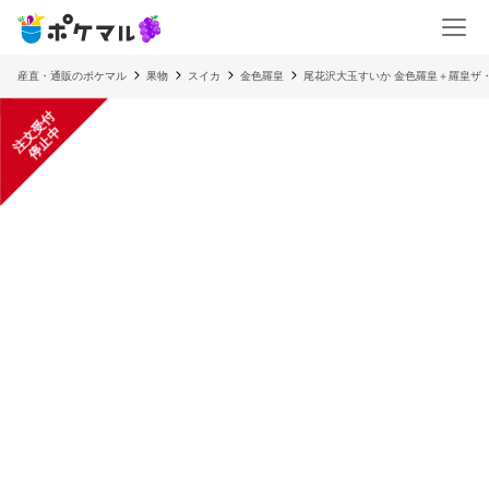
産直・通販のポケマル
果物
スイカ
金色羅皇
尾花沢大玉すいか 金色羅皇＋羅皇ザ・
注
文
受
付
停
止
中