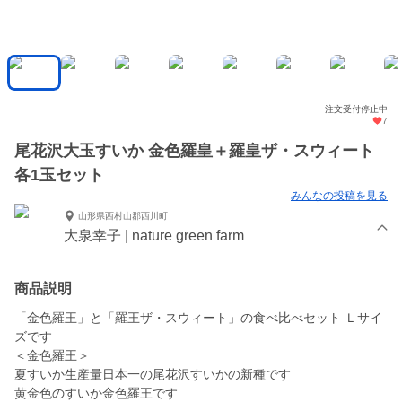
注文受付停止中
7
尾花沢大玉すいか 金色羅皇＋羅皇ザ・スウィート
各1玉セット
みんなの投稿を見る
山形県西村山郡西川町
大泉幸子 | nature green farm
商品説明
「金色羅王」と「羅王ザ・スウィート」の食べ比べセット Ｌサイ
ズです
＜金色羅王＞
夏すいか生産量日本一の尾花沢すいかの新種です
黄金色のすいか金色羅王です