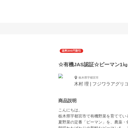
送料300円割引
☆有機JAS認証☆ピーマン1㎏
栃木県宇都宮市
木村 理 | フジワラアグ
商品説明
こんにちは。
栃木県宇都宮市で有機野菜を育ててい
夏野菜の定番「ピーマン」を、農薬・