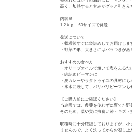
朝採れたばかりの新鮮なピーマンを、
高く、加熱すると甘みがグッと引き立
内容量
1.2ｋｇ 60サイズで発送
発送について
・収穫後すぐに袋詰めしてお届けしま
・野菜の形、大きさにはバラつきがあ
おすすめの食べ方
・オリーブオイルで焼いて塩をふるだ
・肉詰めピーマンに
・夏カレーやラタトゥイユの具材にも
・氷水に浸して、パリパリピーマンも
【ご購入前にご確認ください】
当農園では、農薬を使わずに育てた野
そのため、葉や実に虫食い跡・キズ・
収穫時に十分確認しておりますが、小
ませんので、よく洗ってからお召し上