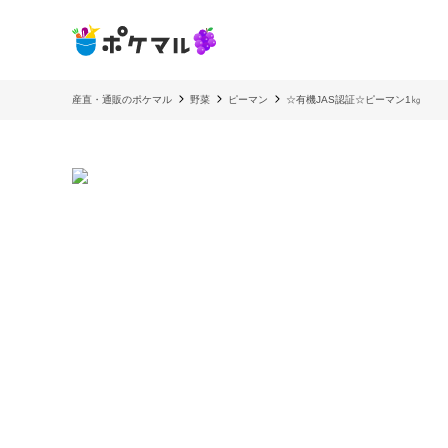
産直・通販のポケマル
野菜
ピーマン
☆有機JAS認証☆ピーマン1㎏