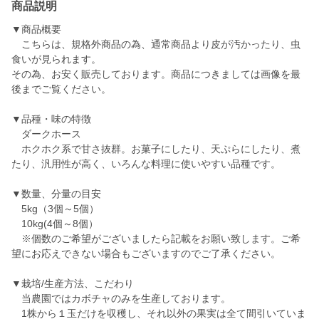
商品説明
▼商品概要
こちらは、規格外商品の為、通常商品より皮が汚かったり、虫
食いが見られます。
その為、お安く販売しております。商品につきましては画像を最
後までご覧ください。
▼品種・味の特徴
ダークホース
ホクホク系で甘さ抜群。お菓子にしたり、天ぷらにしたり、煮
たり、汎用性が高く、いろんな料理に使いやすい品種です。
▼数量、分量の目安
5kg（3個～5個）
10kg(4個～8個）
※個数のご希望がございましたら記載をお願い致します。ご希
望にお応えできない場合もございますのでご了承ください。
▼栽培/生産方法、こだわり
当農園ではカボチャのみを生産しております。
1株から１玉だけを収穫し、それ以外の果実は全て間引いていま