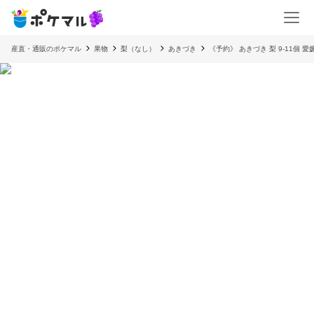
産直・通販のポケマル
果物
梨（なし）
あきづき
《予約》 あきづき 梨 9-11個 愛