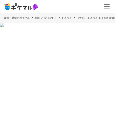
産直・通販のポケマル
果物
梨（なし）
あきづき
《予約》 あきづき 梨 5-6個 愛