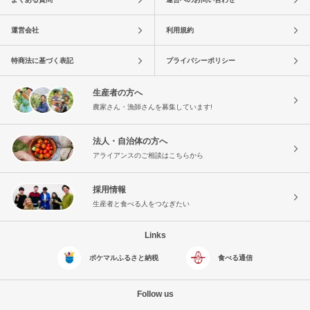
運営会社
利用規約
特商法に基づく表記
プライバシーポリシー
生産者の方へ
農家さん・漁師さんを募集しています!
法人・自治体の方へ
アライアンスのご相談はこちらから
採用情報
生産者と食べる人をつなぎたい
Links
ポケマルふるさと納税
食べる通信
Follow us