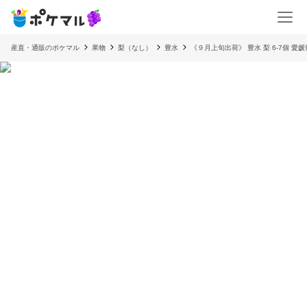
産直・通販のポケマル
果物
梨（なし）
豊水
《９月上旬出荷》 豊水 梨 6-7個 愛媛