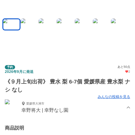
あと50点
予約
2026年9月に発送
2
《９月上旬出荷》 豊水 梨 6-7個 愛媛県産 豊水梨 ナ
シ なし
みんなの投稿を見る
愛媛県大洲市
幸野将大 | 幸野なし園
商品説明