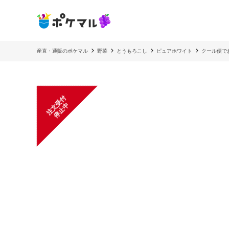
産直・通販のポケマル
野菜
とうもろこし
ピュアホワイト
クール便で
注
文
受
付
停
止
中