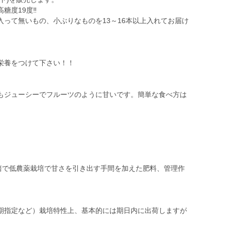
度19度‼️
って無いもの、小ぶりなものを13～16本以上入れてお届け
栄養をつけて下さい！！
もジューシーでフルーツのように甘いです。簡単な食べ方は
栽培で低農薬栽培で甘さを引き出す手間を加えた肥料、管理作
期指定など）栽培特性上、基本的には期日内に出荷しますが