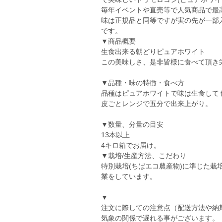
毎年イベントや直売等で人気商品で最高糖
味は正規品と同等ですが実の先が一部入
です。
▼商品概要
生食出来る朝どりピュアホワイト
この美味しさ、是非皆様に食べて頂き
▼品種・味の特徴・食べ方
品種はピュアホワイトで味は生食して
皮ごとレンジで五分で出来上がり。
▼数量、分量の目安
13本以上
4キロ箱でお届け。
▼栽培/生産方法、こだわり
特別栽培(ちばエコ農産物)に準じた
業をしています。
▼
注文に際しての注意点（配送方法や納
気象の関係で遅れる事がございます。