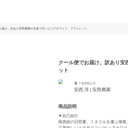
お届け。訳あり安西農園の生食で甘いピュアホワイト、アウトレット
クール便でお届け。訳あり安
ット
千葉県館山市
安西 淳 | 安西農園
商品説明
▼自己紹介
南房総の日照量、ミネラルを運ぶ海風
て美味しいトウモロコシ(ピュアホワイ