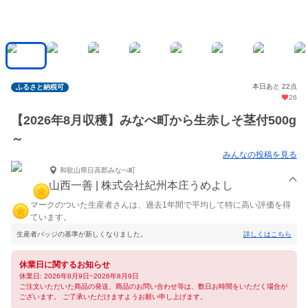
本日あと 22点
ふるさと納税可
26
【2026年8月収穫】みなべ町から生赤しそ茎付500g
～
みんなの投稿を見る
和歌山県日高郡みなべ町
山西一善 | 株式会社紀州本庄うめよし
マークのついた生産者さんは、過去1年間で平均して特に高い評価を得
ています。
生産者バッジの基準が新しくなりました。
詳しくはこちら
休業日に関するお知らせ
休業日: 2026年8月9日~2026年8月9日
ご注文いただいた商品の発送、商品のお問い合わせ等は、数日お時間をいただく場合が
ございます。 ご了承いただけますようお願い申し上げます。