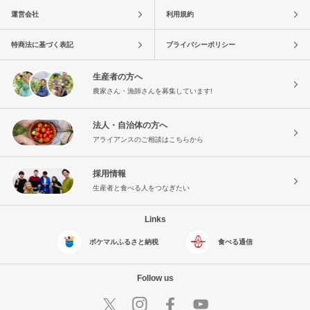
運営会社
利用規約
特商法に基づく表記
プライバシーポリシー
生産者の方へ
農家さん・漁師さんを募集しています!
法人・自治体の方へ
アライアンスのご相談はこちらから
採用情報
生産者と食べる人をつなぎたい
Links
ポケマルふるさと納税
食べる通信
Follow us