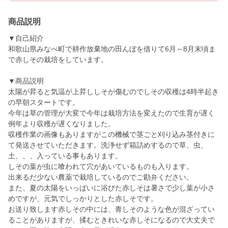
商品説明
▼自己紹介
和歌山県みなべ町で耕作放棄地の田んぼを借りて6月～8月末頃ま
で赤しその栽培をしています。
▼商品説明
太陽が昇ると気温が上昇ししそが傷むのでしその収穫は4時半起き
の早朝スタートです。
今年は草の管理が大変で今年は栽培方法を変えたので生育が遅く
例年より収穫が遅くなりました。
収穫作業の画像もありますがこの機械で茎ごと刈り込み茎付きに
て発送させていただきます。洗浄せず箱詰めするので草、虫、
土、、、入っている事もあります。
しその葉が虫に喰われて穴があいているものも入ります。
出来るだ少ない農薬で栽培しているのでご勘弁ください。
また、夏の太陽をいっぱいに浴びた赤しそは暑さで少し葉が小さ
めですが、元気でしっかりとした赤しそです。
お送り致します赤しその中には、青しそのような色が混ざってい
ることがありますが、揉むときれいな赤しそになるので大丈夫で