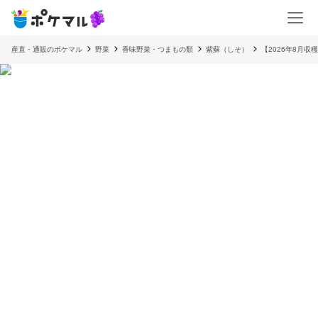
産直・通販のポケマル
野菜
香味野菜・つまもの類
紫蘇（しそ）
【2026年8月収