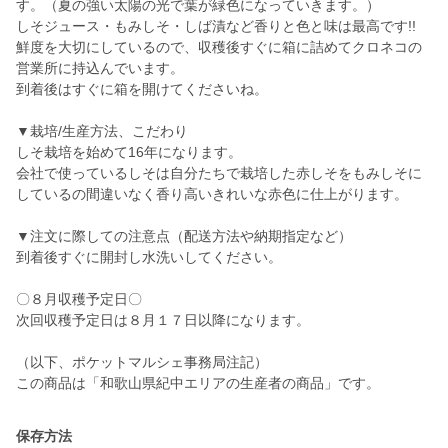
す。（夏の強い太陽の光で葉が緑色になっていきます。）
しそジュース・もみしそ・しば漬など香りと色と味は最高です!!
鮮度を大切にしているので、収穫後すぐに箱に詰めてクロネコの
営業所に持込んでいます。
到着後はすぐに箱を開けてくださいね。
▼栽培/生産方法、こだわり
しそ栽培を始めて16年になります。
会社で使っているしそは自分たちで栽培した赤しそをもみしそに
しているの間違いなく香り高いきれいな赤色に仕上がります。
▼注文に際しての注意点（配送方法や納期指定など）
到着後すぐに開封し水洗いしてください。
〇８月収穫予定日〇
次回収穫予定日は８月１７日以降になります。
（以下、ポケットマルシェ事務局注記）
この商品は「和歌山県紀中エリアの生産者の商品」です。
保存方法