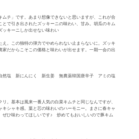
キムチ」です。あまり想像できないと思いますが、これが合
ことで引き出されたズッキーニの味わい、甘み。胡瓜のキム
ズッキーニしか出せない味わい
たえ。この独特の弾力でやめられない止まらないに。ズッキ
農家だからこそこの価格と味わいが出せます。一期一会の出
自然塩 新にんにく 新生姜 無農薬韓国唐辛子 アミの塩
クリ。基本は風来一番人気の白菜キムチと同じなんですが、
ャキシャキ感。葉と芯の味わいのハーモニー。まさに春キャ
。ぜひ味わってほしいです♪ 炒めてもおいしいので豚キム