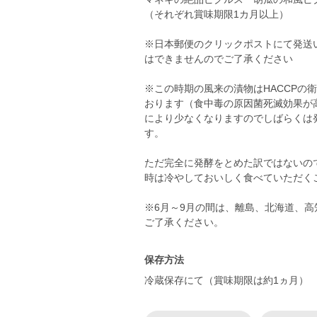
（それぞれ賞味期限1カ月以上）
※日本郵便のクリックポストにて発送
はできませんのでご了承ください
※この時期の風来の漬物はHACCPの
おります（食中毒の原因菌死滅効果が
により少なくなりますのでしばらくは
す。
ただ完全に発酵をとめた訳ではないの
時は冷やしておいしく食べていただく
※6月～9月の間は、離島、北海道、
ご了承ください。
保存方法
冷蔵保存にて（賞味期限は約1ヵ月）