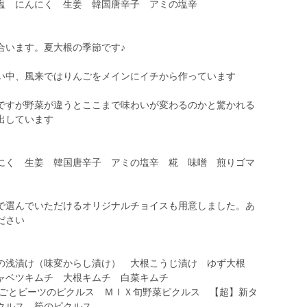
塩 にんにく 生姜 韓国唐辛子 アミの塩辛
合います。夏大根の季節です♪
い中、風来ではりんごをメインにイチから作っています
ですが野菜が違うとここまで味わいが変わるのかと驚かれる
出しています
にく 生姜 韓国唐辛子 アミの塩辛 糀 味噌 煎りゴマ
で選んでいただけるオリジナルチョイスも用意しました。あ
ださい
の浅漬け（味変からし漬け） 大根こうじ漬け ゆず大根
ャベツキムチ 大根キムチ 白菜キムチ
んごとビーツのピクルス ＭＩＸ旬野菜ピクルス 【超】新タ
クルス 筍のピクルス