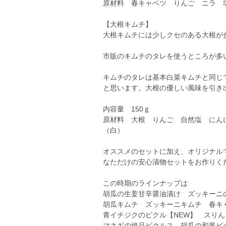
原材料 春キャベツ りんご ニラ 
【大根キムチ】
大根キムチには少しクセのある大根が
市販のキムチのタレを使うところが多
キムチのタレは基本白菜キムチと同じ
と思います。大根の優しい風味を引き
内容量 150ｇ
原材料 大根 りんご 自然塩 にん
（白）
オススメのセットに加え、オリジナル
なただけの安心漬物セットをお作りく
この時期のラインナップは
胡瓜の生姜甘辛醤油漬け ズッキーニ
胡瓜キムチ ズッキーニキムチ 春キ
青イチジクのピクル【NEW】 スり
マネギの絶品ピクルス 胡瓜の和風ピ