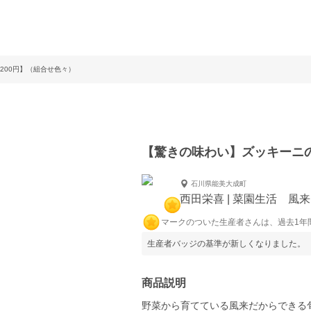
200円】（組合せ色々）
【驚きの味わい】ズッキーニの
石川県能美大成町
西田栄喜 | 菜園生活 風来
マークのついた生産者さんは、過去1年
生産者バッジの基準が新しくなりました。
商品説明
野菜から育てている風来だからできる