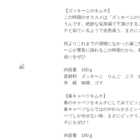
【ズッキーニのキムチ】
この時期のオススメは「ズッキーニの
うんです。絶妙な塩加減で下漬けする
チと似ているようで全然違う。まさに
何よりこれまでの漬物になかった歯ご
ーニが豊富に採れるこの時期だから、
会いをぜひ
内容量 150ｇ
原材料 ズッキーニ りんご ニラ 
辛 糀 味噌 ゴマ
【春キャベツキムチ】
春のキャベツをキムチにしてみてビッ
春キャベツならではのやわらかさとシ
ベツしか出せない味。まさにビックリ
チにもぜひ！
内容量 150ｇ