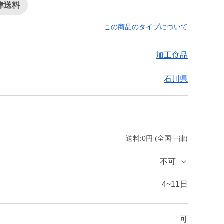
律送料
この商品のタイプについて
加工食品
石川県
送料:0円 (全国一律)
不可
4~11日
可