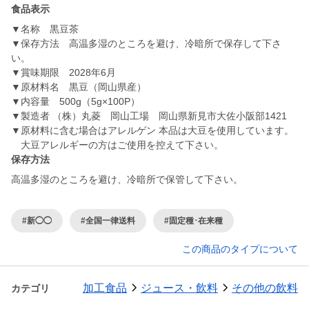
食品表示
▼名称 黒豆茶
▼保存方法 高温多湿のところを避け、冷暗所で保存して下さ
い。
▼賞味期限 2028年6月
▼原材料名 黒豆（岡山県産）
▼内容量 500g（5g×100P）
▼製造者 （株）丸菱 岡山工場 岡山県新見市大佐小阪部1421
▼原材料に含む場合はアレルゲン 本品は大豆を使用しています。
大豆アレルギーの方はご使用を控えて下さい。
保存方法
高温多湿のところを避け、冷暗所で保管して下さい。
#新◯◯
#全国一律送料
#固定種･在来種
この商品のタイプについて
加工食品
ジュース・飲料
その他の飲料
カテゴリ