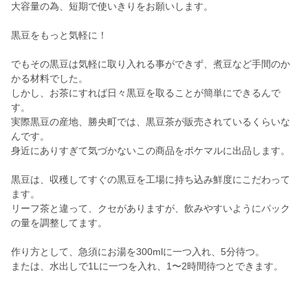
大容量の為、短期で使いきりをお願いします。
黒豆をもっと気軽に！
でもその黒豆は気軽に取り入れる事ができず、煮豆など手間のか
かる材料でした。
しかし、お茶にすれば日々黒豆を取ることが簡単にできるんで
す。
実際黒豆の産地、勝央町では、黒豆茶が販売されているくらいな
んです。
身近にありすぎて気づかないこの商品をポケマルに出品します。
黒豆は、収穫してすぐの黒豆を工場に持ち込み鮮度にこだわって
ます。
リーフ茶と違って、クセがありますが、飲みやすいようにパック
の量を調整してます。
作り方として、急須にお湯を300mlに一つ入れ、5分待つ。
または、水出しで1Lに一つを入れ、1〜2時間待つとできます。