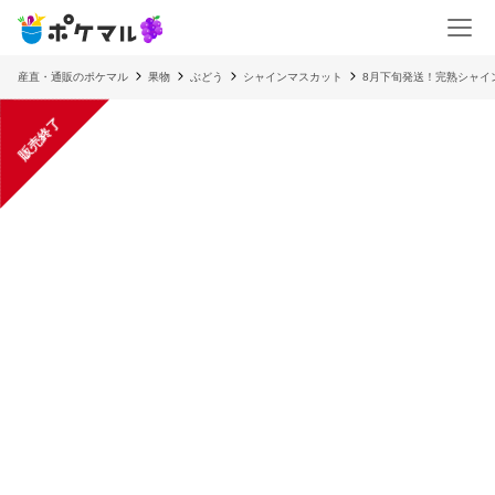
産直・通販のポケマル
果物
ぶどう
シャインマスカット
8月下旬発送！完熟シャイ
販売終了