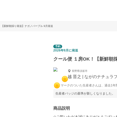
！【新鮮朝採り発送】ナガノパープル 9月発送
予約
2026年9月に発送
クール便 １房OK！【新鮮朝
長野県須坂市
越 晋之 | ながのナチュラ
マークのついた生産者さんは、過去1年
生産者バッジの基準が新しくなりました。
商品説明
✩ご覧いただき誠にありがとうござい