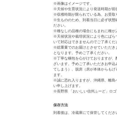
※画像はイメージです。
※天候や生育状況により発送時期が前
※収穫時期が限られている為、お受取
※生もののため、到着当日に必ず状態
ださい。
※種なしの品種の場合にもまれに種が
※天候状況や栽培状況により色にばら
いて対応はできませんのでご了承くだ
※総重量でのお届けとさせていただき
となります。予めご了承ください。
※丁寧な梱包を心がけておりますが、
ざいます。予めご了承いただきお申込
てしまう）、脱房（房が本体からもげ
ます。
※誠に恐れ入りますが、沖縄県、離島
い申し上げます。
※長野県 「おいしい信州ふーど」ロ
保存方法
到着後は、冷蔵庫にて保管してくださ