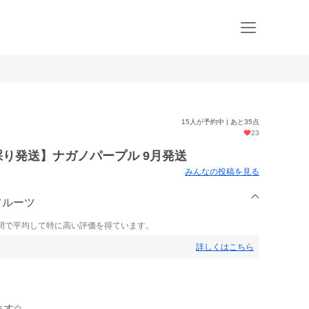
15人が予約中 | あと35点
23
採り発送】ナガノパープル 9月発送
みんなの投稿を見る
フルーツ
間で平均して特に高い評価を得ています。
詳しくはこちら
ます✩