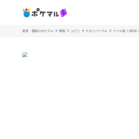
産直・通販のポケマル
果物
ぶどう
ナガノパープル
クール便 １房OK