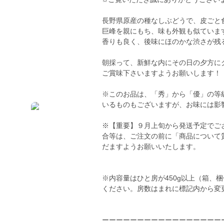
長野県原産の種なしぶどうで、皮ごと
巨峰を親にもち、味も外観も似ていま
香りも良く、後味にほのかな渋さが残
朝採って、新鮮な内にその日の夕方に
ご賞味下さいますようお願いします！
※このお品は、「秀」から「優」の等
いるものもございますが、お味には影
※【重要】９月上旬から発送予定でご
合等は、ご注文の前に「商品について
だますようお願いいたします。
※内容量はひと房が450g以上（箱、
ください。房数はまれに標記内から変
ーーーーーーーーーーーーーーーーー