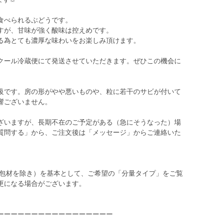
食べられるぶどうです。
すが、甘味が強く酸味は控えめです。
る為とても濃厚な味わいをお楽しみ頂けます。
クール冷蔵便にて発送させていただきます。ぜひこの機会に
級です。房の形がやや悪いものや、粒に若干のサビが付いて
響ございません。
ざいますが、長期不在のご予定がある（急にそうなった）場
質問する」から、ご注文後は「メッセージ」からご連絡いた
梱包材を除き）を基本として、ご希望の「分量タイプ」をご覧
更になる場合がございます。
ーーーーーーーーーーーーーーーーー