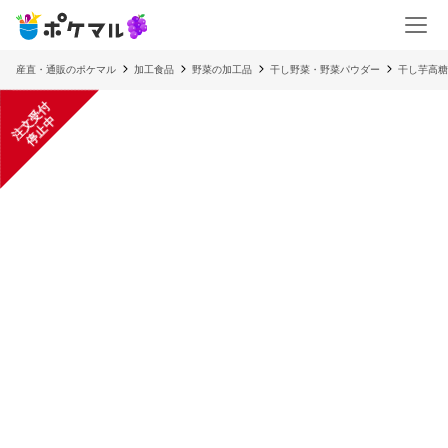
産直・通販のポケマル
加工食品
野菜の加工品
干し野菜・野菜パウダー
干し芋高
注
文
受
付
停
止
中