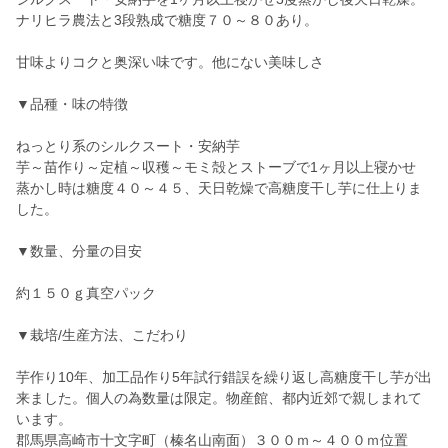
ナリヒラ農法と3段熟成で糖度７０～８０あり。
甘味よりコクと奥深い味です。他にない美味しさ
▼品種・味の特徴
ねっとり系のシルクスート・安納芋
芋～苗作り～定植～収穫～モミ殻とストーブで1ヶ月以上寝かせ
蒸かし時は糖度４０～４５、天日乾燥で高糖度干し芋に仕上りま
した。
▼数量、分量の目安
約１５０ｇ真空パック
▼栽培/生産方法、こだわり
芋作り10年、加工品作り5年試行錯誤を繰り返し高糖度干し芋が出
来ました。個人の為数量は限定。物産館、都内近郊で親しまれて
います。
郡馬県高崎市十文字町（榛名山南面）３００ｍ～４００ｍ位置