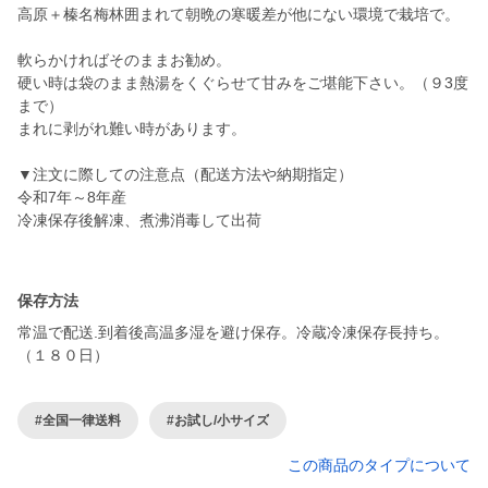
高原＋榛名梅林囲まれて朝晩の寒暖差が他にない環境で栽培で。
軟らかければそのままお勧め。
硬い時は袋のまま熱湯をくぐらせて甘みをご堪能下さい。（９3度
まで）
まれに剥がれ難い時があります。
▼注文に際しての注意点（配送方法や納期指定）
令和7年～8年産
冷凍保存後解凍、煮沸消毒して出荷
保存方法
常温で配送.到着後高温多湿を避け保存。冷蔵冷凍保存長持ち。
（１８０日）
#全国一律送料
#お試し/小サイズ
この商品のタイプについて