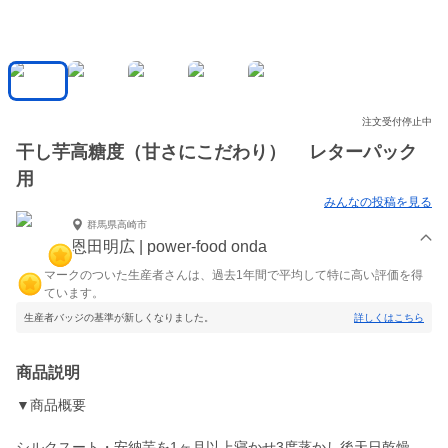
注文受付停止中
干し芋高糖度（甘さにこだわり） レターパック
用
みんなの投稿を見る
群馬県高崎市
恩田明広 | power-food onda
マークのついた生産者さんは、過去1年間で平均して特に高い評価を得
ています。
生産者バッジの基準が新しくなりました。
詳しくはこちら
商品説明
▼商品概要
シルクスート・安納芋を1ヶ月以上寝かせ3度蒸かし後天日乾燥。