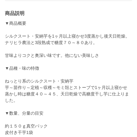
商品説明
▼商品概要
シルクスート・安納芋を1ヶ月以上寝かせ3度蒸かし後天日乾燥。
ナリヒラ農法と3段熟成で糖度７０～８０あり。
甘味よりコクと奥深い味です。他にない美味しさ
▼品種・味の特徴
ねっとり系のシルクスート・安納芋
芋～苗作り～定植～収穫～モミ殻とストーブで1ヶ月以上寝かせ
蒸かし時は糖度４０～４５、天日乾燥で高糖度干し芋に仕上りま
した。
▼数量、分量の目安
約１５０ｇ真空パック
皮付き干芋1袋