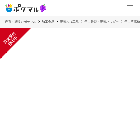
産直・通販のポケマル
加工食品
野菜の加工品
干し野菜・野菜パウダー
干し芋高
注
文
受
付
停
止
中