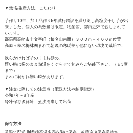
▼栽培/生産方法、こだわり
芋作り10年、加工品作り5年試行錯誤を繰り返し高糖度干し芋が出
来ました。個人の為数量は限定。物産館、都内近郊で親しまれて
います。
郡馬県高崎市十文字町（榛名山南面）３００ｍ～４００ｍ位置
高原＋榛名梅林囲まれて朝晩の寒暖差が他にない環境で栽培で。
軟らかければそのままお勧め。
硬い時は袋のまま熱湯をくぐらせて甘みをご堪能下さい。（９3度
まで）
まれに剥がれ難い時があります。
▼注文に際しての注意点（配送方法や納期指定）
令和7年～8年産
冷凍保存後解凍、煮沸消毒して出荷
保存方法
常温で配送.到着後高温多湿を避け保存。冷蔵冷凍保存長持ち。