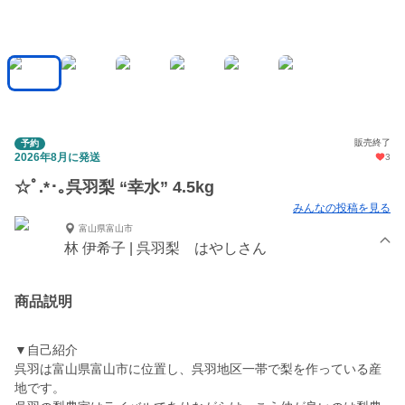
販売終了
予約
2026年8月に発送
3
☆ﾟ.*･｡呉羽梨 “幸水” 4.5kg
みんなの投稿を見る
富山県富山市
林 伊希子 | 呉羽梨 はやしさん
商品説明
▼自己紹介
呉羽は富山県富山市に位置し、呉羽地区一帯で梨を作っている産
地です。