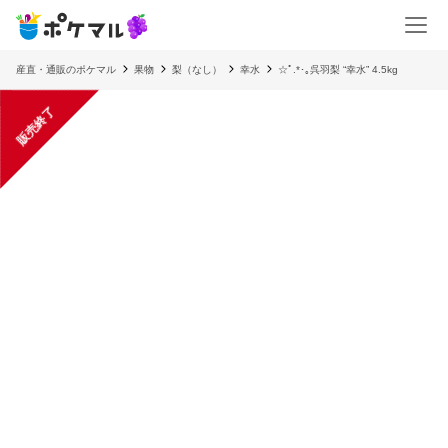
産直・通販のポケマル
果物
梨（なし）
幸水
☆ﾟ.*･｡呉羽梨 “幸水” 4.5kg
販売終了