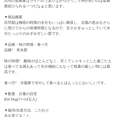
呉羽の梨農家はライバルでありながらけっこう仲が良いのは梨農
家続けられる一つだなぁと思います。
▼商品概要
呉羽梨は梅雨の時期の水分をいっぱい吸収し、太陽の恵みをさら
に受けてからの収穫時期となるので、甘さがぎゅっとしていて水
分たっぷりのみずみずしい梨です。
▼品種・味の特徴・食べ方
品種* 幸水梨
味の特徴* 酸味がほとんどなく、甘くてシャキッとした歯ごたえ
は食べてる感もあって水分補給にもなって残暑の厳しい時には最
高です。
食べ方* 冷蔵庫で冷やして食べるとほんっとにおいしいです。
▼数量、分量の目安
約4.5kg(7〜14玉入)
▼栽培/生産方法、こだわり
木を育てること。