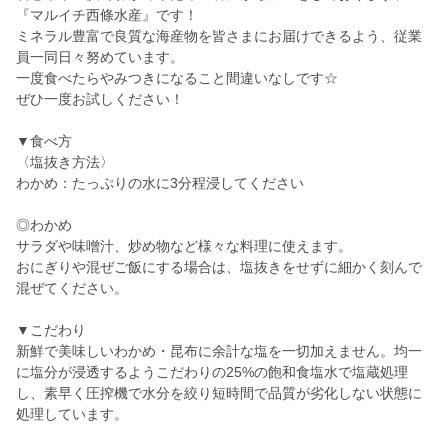
『マルイチ西條水産』です！
ミネラル豊富で良質な海産物を皆さまにお届けできるよう、従業
員一同日々努めています。
一度食べたらやみつきになること間違いなしです☆
ぜひ一度お試しください！
▼食べ方
〈塩抜き方法〉
わかめ：たっぷりの水に3分程浸してください
◎わかめ
サラダや味噌汁、炒め物など様々な料理に使えます。
おにぎりや混ぜご飯にする場合は、塩抜きをせずに細かく刻んで
混ぜてください。
▼こだわり
新鮮で美味しいわかめ・昆布に余計な塩を一切加えません。均一
に塩分が浸透するようこだわりの25%の飽和食塩水で塩蔵処理
し、素早く圧搾機で水分を絞り短時間で品質が劣化しない状態に
処理しています。