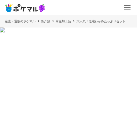
産直・通販のポケマル
魚介類
水産加工品
大人気！塩蔵わかめたっぷりセット