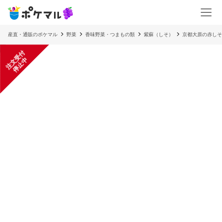
産直・通販のポケマル
野菜
香味野菜・つまもの類
紫蘇（しそ）
京都大原の赤しそ
注
文
受
付
停
止
中