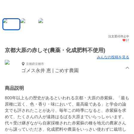
注文受付停止中
37
京都大原の赤しそ(農薬・化成肥料不使用)
みんなの投稿を見る
京都府京都市
ゴメス永井 恵 | ごめす農園
商品説明
800年以上もの歴史があるといわれる京都・大原の赤紫蘇。「最も
原種に近く、色・香り・味において、最高級である」と学会の論
文でも評されたことがあり、毎年この時季になると、赤紫蘇を求
めて、たくさんの人が遠路はるばる大原までいらっしゃいます。
代々受け継ぎながら自家採種された赤紫蘇の種を地元の農家さん
から譲っていただき、化成肥料や農薬をいっさい使わずに栽培し