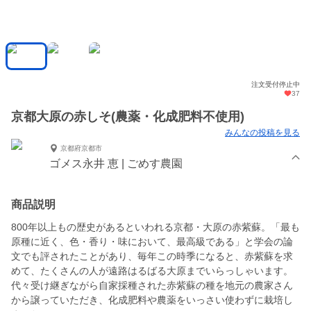
注文受付停止中
37
京都大原の赤しそ(農薬・化成肥料不使用)
みんなの投稿を見る
京都府京都市
ゴメス永井 恵 | ごめす農園
商品説明
800年以上もの歴史があるといわれる京都・大原の赤紫蘇。「最も
原種に近く、色・香り・味において、最高級である」と学会の論
文でも評されたことがあり、毎年この時季になると、赤紫蘇を求
めて、たくさんの人が遠路はるばる大原までいらっしゃいます。
代々受け継ぎながら自家採種された赤紫蘇の種を地元の農家さん
から譲っていただき、化成肥料や農薬をいっさい使わずに栽培し