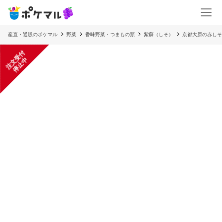
産直・通販のポケマル
野菜
香味野菜・つまもの類
紫蘇（しそ）
京都大原の赤しそ
注
文
受
付
停
止
中