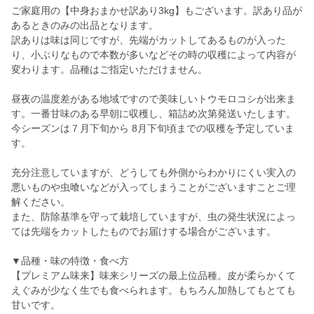
ご家庭用の【中身おまかせ訳あり3kg】もございます。訳あり品が
あるときのみの出品となります。
訳ありは味は同じですが、先端がカットしてあるものが入った
り、小ぶりなもので本数が多いなどその時の収穫によって内容が
変わります。品種はご指定いただけません。
昼夜の温度差がある地域ですので美味しいトウモロコシが出来ま
す。一番甘味のある早朝に収穫し、箱詰め次第発送いたします。
今シーズンは７月下旬から 8月下旬頃までの収穫を予定していま
す。
充分注意していますが、どうしても外側からわかりにくい実入の
悪いものや虫喰いなどが入ってしまうことがございますことご理
解ください。
また、防除基準を守って栽培していますが、虫の発生状況によっ
ては先端をカットしたものでお届けする場合がございます。
▼品種・味の特徴・食べ方
【プレミアム味来】味来シリーズの最上位品種。皮が柔らかくて
えぐみが少なく生でも食べられます。もちろん加熱してもとても
甘いです。