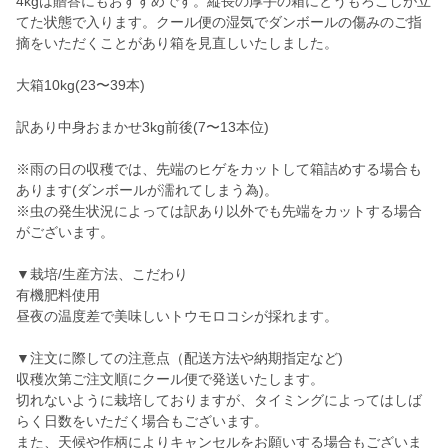
4kgは贈答にもおすすめです。縦長の厚手の箱にとうもろこしが立
てた状態で入ります。クール便の湿気でダンボールの傷みのご指
摘をいただくことがあり箱を見直しいたしました。
大箱10kg(23〜39本)
訳あり中身おまかせ3kg前後(7〜13本位)
※雨の日の収穫では、先端のヒゲをカットして箱詰めする場合も
あります(ダンボールが濡れてしまう為)。
※虫の発生状況によっては訳あり以外でも先端をカットする場合
がございます。
▼栽培/生産方法、こだわり
有機肥料使用
昼夜の温度差で美味しいトウモロコシが採れます。
▼注文に際しての注意点（配送方法や納期指定など)
収穫次第ご注文順にクール便で発送いたします。
切れないように栽培しておりますが、タイミングによってはしば
らく日数をいただく場合もございます。
また、天候や作柄によりキャンセルをお願いする場合もございま