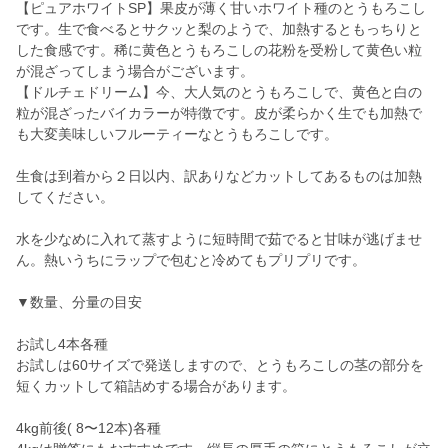
【ピュアホワイトSP】果皮が薄く甘いホワイト種のとうもろこし
です。生で食べるとサクッと梨のようで、加熱するともっちりと
した食感です。稀に黄色とうもろこしの花粉を受粉して黄色い粒
が混ざってしまう場合がございます。
【ドルチェドリーム】今、大人気のとうもろこしで、黄色と白の
粒が混ざったバイカラーが特徴です。皮が柔らかく生でも加熱で
も大変美味しいフルーティーなとうもろこしです。
生食は到着から２日以内、訳ありなどカットしてあるものは加熱
してください。
水を少なめに入れて蒸すように短時間で茹でると甘味が逃げませ
ん。熱いうちにラップで包むと冷めてもプリプリです。
▼数量、分量の目安
お試し4本各種
お試しは60サイズで発送しますので、とうもろこしの茎の部分を
短くカットして箱詰めする場合があります。
4kg前後( 8〜12本)各種