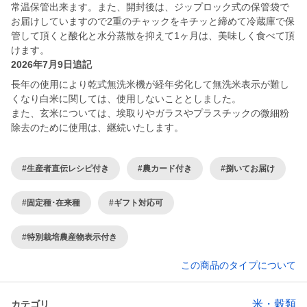
常温保管出来ます。また、開封後は、ジップロック式の保管袋で
お届けしていますので2重のチャックをキチッと締めて冷蔵庫で保
管して頂くと酸化と水分蒸散を抑えて1ヶ月は、美味しく食べて頂
けます。
2026年7月9日追記
長年の使用により乾式無洗米機が経年劣化して無洗米表示が難し
くなり白米に関しては、使用しないこととしました。
また、玄米については、埃取りやガラスやプラスチックの微細粉
除去のために使用は、継続いたします。
#生産者直伝レシピ付き
#農カード付き
#捌いてお届け
#固定種･在来種
#ギフト対応可
#特別栽培農産物表示付き
この商品のタイプについて
米・穀類
カテゴリ