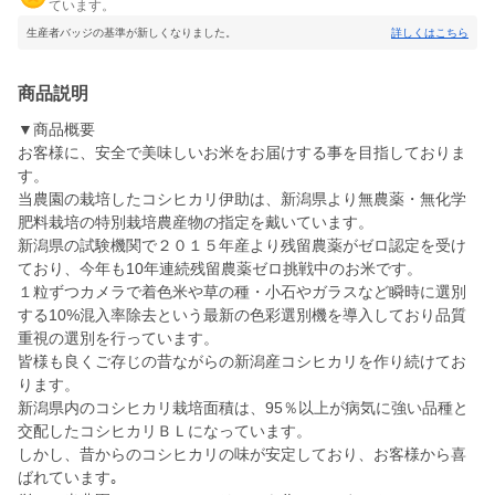
ています。
生産者バッジの基準が新しくなりました。
詳しくはこちら
商品説明
▼商品概要
お客様に、安全で美味しいお米をお届けする事を目指しておりま
す。
当農園の栽培したコシヒカリ伊助は、新潟県より無農薬・無化学
肥料栽培の特別栽培農産物の指定を戴いています。
新潟県の試験機関で２０１５年産より残留農薬がゼロ認定を受け
ており、今年も10年連続残留農薬ゼロ挑戦中のお米です。
１粒ずつカメラで着色米や草の種・小石やガラスなど瞬時に選別
する10%混入率除去という最新の色彩選別機を導入しており品質
重視の選別を行っています。
皆様も良くご存じの昔ながらの新潟産コシヒカリを作り続けてお
ります。
新潟県内のコシヒカリ栽培面積は、95％以上が病気に強い品種と
交配したコシヒカリＢＬになっています。
しかし、昔からのコシヒカリの味が安定しており、お客様から喜
ばれています｡