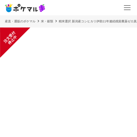
産直・通販のポケマル
米・穀類
精米選択 新潟産コシヒカリ伊助11年連続残留農薬ゼロ
注
文
受
付
停
止
中