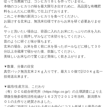
従って当農園では、コシヒカリＢＬを作っていません。
本物のコシヒカリの味を最大限引き出すために、高品質な有機肥
料をふんだんに使用して仕上げております。
これこそ本物の新潟コシヒカリを食べてください。
お届けする玄米は、無洗米仕様ですからお米を研ぐ必要ありませ
ん。
サッと洗いたい場合は、容器に入れたお米にたっぷりの水を入れ
てざっくりと撹拌しザルなどで水切りをしてください。
昔のように研ぐと味が落ちます。
玄米の場合、お米を炊く前に水を張ったポールなどに移して３０
分以上冷蔵庫で寝かせた後、炊飯してください。
美味しいお米なので驚くほど美味しく炊き上がります。
▼数量、分量の目安
真空パック無洗玄米２Ｋｇ入りです。最大１０個で計2０Ｋｇ迄一
括発送出来ます。
▼栽培/生産方法、こだわり
（有）ＤＣＧ総合研究所（https://dgc.co.jp/）の土壌調査により土
壌微生物多様性活性化値が１６２万で２０１２年当時、新潟県Ｎ
Ｏ１の土作りと絶賛されました。
この様に35年以上かけた土作りを中心にコスト低減より最高の有