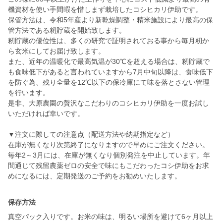
機資材を使い手間暇を惜しまず栽培したコシヒカリ伊助です。
保管方法は、令和5年産より新乾燥調整・精米施設により最高の保
管方法である籾貯蔵を開始致します。
籾貯蔵の優位性は、多くの研究で証明されておる事から毎月籾か
ら玄米にしてお届け致します。
また、近年の温暖化で最高気温が30℃を超える場合は、籾貯蔵で
も食味低下があると言われていますから7月中旬以降は、食味低下
を防ぐ為、残り全量を12℃以下の保冷庫にて味を落とさない管理
を行います。
是非、大原農園の贅沢なこだわりのコシヒカリ伊助を一度お試し
いただければ幸いです。
▼注文に際しての注意点（配送方法や納期指定など）
在庫が無くなり次第終了になりますので早めにご注文ください。
毎年2～3月には、在庫が無くなり個別発注を中止しています。年
間通じて残留農薬ゼロの安全で味にもこだわったコシ伊助をお求
めになるには、定期発送のご予約をお勧めいたします。
保存方法
真空パック入りです。お米の味は、明るい場所を避けて6ヶ月以上