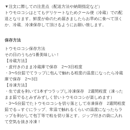
▼注文に際しての注意点（配送方法や納期指定など）
トウモロコシはとてもデリケートなためクール便（冷蔵）での配
送となります。鮮度が命のため届きましたらお早めに食べて頂く
か、冷蔵、冷凍保存して頂けるようにお願い致します。
保存方法
トウモロコシ保存方法
その日のうちが1番美味しい！
【冷蔵方法】
・皮付きのまま冷蔵庫で保存 2〜3日程度
・3〜5分茹でてラップに包んで触れる程度の温度になったら冷蔵
庫で保存 2〜3日
【冷凍方法】
・生で皮を剥いて1本ずつラップし冷凍保存 2週間程度（凍った
まま茹でるとみずみずしく甘いトウモロコシが楽しめます）
・3〜5分茹でたトウモロコシを切り落として冷凍保存 2週間程度
茹でる→すぐにラップ、常温で触れるくらいの温度になったらラ
ップを剥がして包丁等で粒を切り落とす。ジップ付きの袋に入れ
て空気を抜き冷凍！