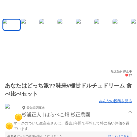
注文受付停止中
37
あなたはどっち派??味来v極甘ドルチェドリーム 食
べ比べセット
みんなの投稿を見る
愛知県西尾市
杉浦正人 | はらぺこ畑 杉正農園
マークのついた生産者さんは、過去1年間で平均して特に高い評価を得
ています。
生産者バッジの基準が新しくなりました。
詳しくはこちら