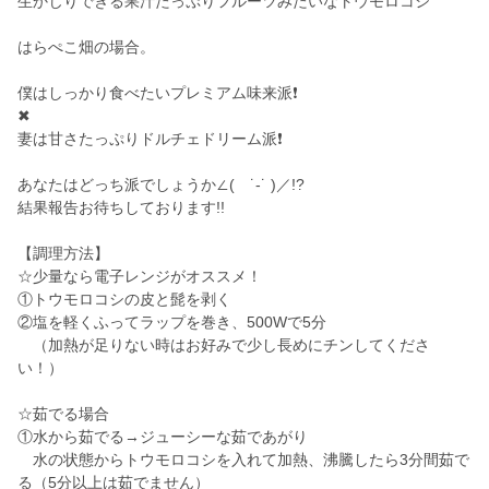
生かじりできる果汁たっぷりフルーツみたいなトウモロコシ
はらぺこ畑の場合。
僕はしっかり食べたいプレミアム味来派❗
✖
妻は甘さたっぷりドルチェドリーム派❗
あなたはどっち派でしょうか∠( ˙-˙ )／!?
結果報告お待ちしております!!
【調理方法】
☆少量なら電子レンジがオススメ！
①トウモロコシの皮と髭を剥く
②塩を軽くふってラップを巻き、500Wで5分
（加熱が足りない時はお好みで少し長めにチンしてくださ
い！）
☆茹でる場合
①水から茹でる→ジューシーな茹であがり
水の状態からトウモロコシを入れて加熱、沸騰したら3分間茹で
る（5分以上は茹でません）