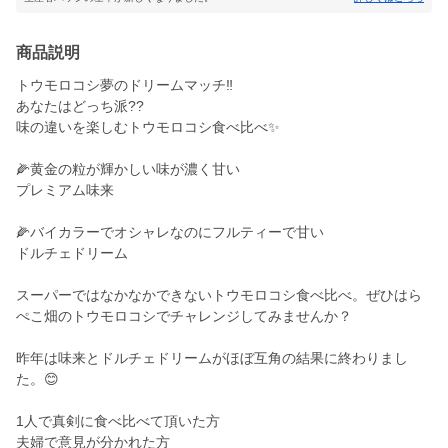
商品説明
トウモロコシ夢のドリームマッチ‼️
あなたはどっち派??
味の違いを楽しむトウモロコシ食べ比べ✨
🌽黄金の粒が輝かしい味が濃く甘い
プレミアム味来
🌽バイカラーでオシャレなのにフルティーで甘い
ドルチェドリーム
スーパーではなかなかできないトウモロコシ食べ比べ。ぜひはら
ぺこ畑のトウモロコシでチャレンジしてみませんか？
昨年は味来とドルチェドリームがほぼ互角の結果に終わりまし
た。😊
1人で真剣に食べ比べて頂いた方
夫婦で意見が分かれた方