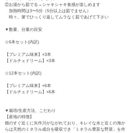
②お湯から茹でる→シャキシャキ食感が楽しめます
加熱時間は3〜5分（5分以上は茹でません）
時々、箸でひっくり返してムラなく茹であげて下さい
▼数量、分量の目安
☆6本セット(内訳)
【プレミアム味来】×3本
【ドルチェドリーム】×3本
☆12本セット(内訳)
【プレミアム味来】×6本
【ドルチェドリーム】×6本
▼栽培/生産方法、こだわり
【産地の特徴】
畑のすぐ近くに矢作川がながれており、キレイな水と近くの海か
らは天然のミネラル成分を吸収でき「ミネラル豊富な野菜」を作