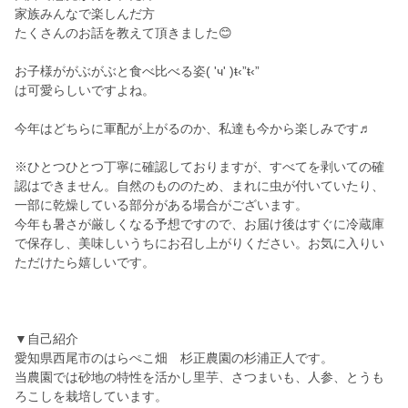
家族みんなで楽しんだ方
たくさんのお話を教えて頂きました😊
お子様ががぶがぶと食べ比べる姿( 'ч' )ŧ‹”ŧ‹”
は可愛らしいですよね。
今年はどちらに軍配が上がるのか、私達も今から楽しみです♬
※ひとつひとつ丁寧に確認しておりますが、すべてを剥いての確
認はできません。自然のもののため、まれに虫が付いていたり、
一部に乾燥している部分がある場合がございます。
今年も暑さが厳しくなる予想ですので、お届け後はすぐに冷蔵庫
で保存し、美味しいうちにお召し上がりください。お気に入りい
ただけたら嬉しいです。
▼自己紹介
愛知県西尾市のはらぺこ畑 杉正農園の杉浦正人です。
当農園では砂地の特性を活かし里芋、さつまいも、人参、とうも
ろこしを栽培しています。