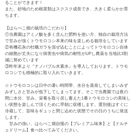
ることができます！
また、砂地のため根菜類はスクスク成長でき、大きく柔らかか育
ちます。
【はらぺこ畑の栽培のこだわり】
①当農園はアミノ酸を多く含んだ肥料を使い方、独自の栽培方法
で甘みが強くトウモロコシ本来の味を楽しめる栽培をしています
②有機石灰の牡蠣ガラを混ぜ込むことによってトウモロコシ自体
の細胞が丈夫になり病害虫や病気の耐性がUPし農薬を当地比3割
減に努めています
③昨年末より『ナノバブル水素水』を導入しております。トウモ
ロコシでも積極的に取り入れていきます。
☆トウモロコシは日中の暑い時間帯、水分を蒸発してしまいみず
みずしさと甘みが低下してしまってます。そこで当農園では夜の
間に水分、甘み、栄養を取り戻し蓄えた1番トウモロコシの美味し
い状態を楽しんで頂くために早朝に収穫します。選別後はすぐに
冷蔵して、旨味をギュッと閉じ込めた状態でその日のうちに発送
します。
甘みの強い、はらぺこ畑自慢の【プレミアム味来】と【ドルチ
ェドリーム】食べ比べてみてください。