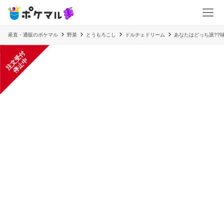
産直・通販のポケマル
野菜
とうもろこし
ドルチェドリーム
あなたはどっち派??
注
文
受
付
停
止
中