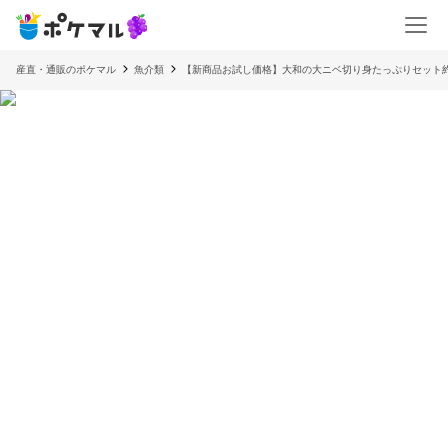
産直・通販のポケマル
魚介類
【新商品お試し価格】大和の大ニベ切り身たっぷりセット約1