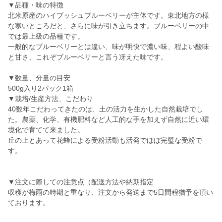
▼品種・味の特徴
北米原産のハイブッシュブルーベリーが主体です。東北地方の様
な寒いところだと、さらに味が引き立ちます。ブルーベリーの中
では最上級の品種です。
一般的なブルーベリーとは違い、味が明快で濃い味、程よい酸味
と甘さ、これぞブルーベリーと言う冴えた味です。
▼数量、分量の目安
500g入り2パック1箱
▼栽培/生産方法、こだわり
40数年こだわってきたのは、土の活力を生かした自然栽培でし
た。農薬、化学、有機肥料など人工的な手を加えず自然に近い環
境化で育てて来ました。
丘の上とあって花蜂による受粉活動も活発でほぼ完璧な受粉で
す。
▼注文に際しての注意点（配送方法や納期指定
収穫が梅雨の時期と重なり、注文から発送まで5日間程猶予を頂い
ております。