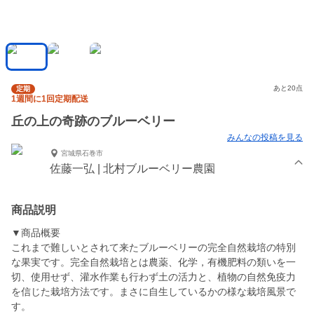
あと20点
定期
1週間に1回定期配送
丘の上の奇跡のブルーベリー
みんなの投稿を見る
宮城県石巻市
佐藤一弘 | 北村ブルーベリー農園
商品説明
▼商品概要
これまで難しいとされて来たブルーベリーの完全自然栽培の特別
な果実です。完全自然栽培とは農薬、化学，有機肥料の類いを一
切、使用せず、灌水作業も行わず土の活力と、植物の自然免疫力
を信じた栽培方法です。まさに自生しているかの様な栽培風景で
す。