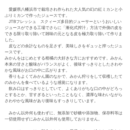
愛媛県八幡浜市で栽培され作られた大人気の幻の紅ミカンと小
ぶりミカンで作ったジュースです。
JTBフレッシュ スクィーズ多目的ジューサーというおいしい
ジュースができる工場でさらに「漸化式搾汁」方法で外側の皮を
できる限り取り除いて雑味の元となる皮を極力取り除いて作りま
した。
皮などの余計なものを足さず、美味しさをギュッと搾ったジュ
ースです。
みかんをはじめとする柑橘の大好きな方におすすめです。みかん
本来の甘さと酸味がバランスがよく、後味すっきりとしたさわや
かな風味がお口の中に広がります。
香りもよくてみかん園のなかで、みかん狩りをして収穫したて
のみかんを食べているような感覚になります。
飲み口はすっきりとしていて、よくありがちな口の中がどろっ
とするとか、甘すぎるといったこともなく、濃厚な味わいながら
さわやかな風味があり後味もすっきりしています。
みかん以外何も使わずに、無添加で砂糖や添加物、保存料等は
一切使用せずにみかん以外何も使用しておりません。