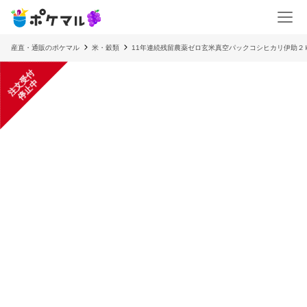
産直・通販のポケマル
米・穀類
11年連続残留農薬ゼロ玄米真空パックコシヒカリ伊助２
注
文
受
付
停
止
中