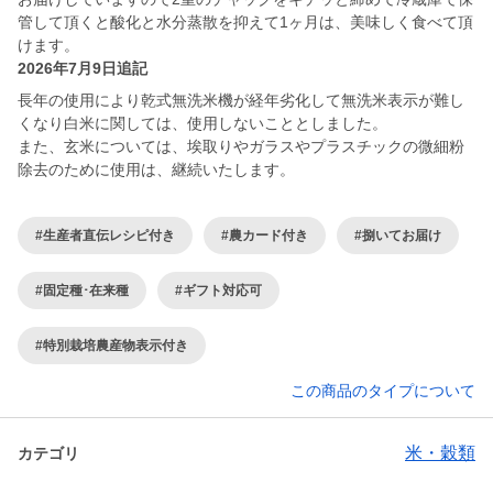
管して頂くと酸化と水分蒸散を抑えて1ヶ月は、美味しく食べて頂
けます。
2026年7月9日追記
長年の使用により乾式無洗米機が経年劣化して無洗米表示が難し
くなり白米に関しては、使用しないこととしました。
また、玄米については、埃取りやガラスやプラスチックの微細粉
除去のために使用は、継続いたします。
#生産者直伝レシピ付き
#農カード付き
#捌いてお届け
#固定種･在来種
#ギフト対応可
#特別栽培農産物表示付き
この商品のタイプについて
米・穀類
カテゴリ