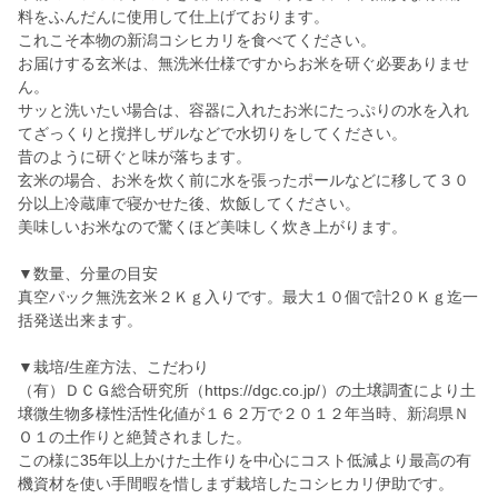
料をふんだんに使用して仕上げております。
これこそ本物の新潟コシヒカリを食べてください。
お届けする玄米は、無洗米仕様ですからお米を研ぐ必要ありませ
ん。
サッと洗いたい場合は、容器に入れたお米にたっぷりの水を入れ
てざっくりと撹拌しザルなどで水切りをしてください。
昔のように研ぐと味が落ちます。
玄米の場合、お米を炊く前に水を張ったポールなどに移して３０
分以上冷蔵庫で寝かせた後、炊飯してください。
美味しいお米なので驚くほど美味しく炊き上がります。
▼数量、分量の目安
真空パック無洗玄米２Ｋｇ入りです。最大１０個で計2０Ｋｇ迄一
括発送出来ます。
▼栽培/生産方法、こだわり
（有）ＤＣＧ総合研究所（https://dgc.co.jp/）の土壌調査により土
壌微生物多様性活性化値が１６２万で２０１２年当時、新潟県Ｎ
Ｏ１の土作りと絶賛されました。
この様に35年以上かけた土作りを中心にコスト低減より最高の有
機資材を使い手間暇を惜しまず栽培したコシヒカリ伊助です。