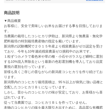
商品説明
▼商品概要
お客様に、安全で美味しいお米をお届けする事を目指しておりま
す。
当農園の栽培したコシヒカリ伊助は、新潟県より無農薬・無化学
肥料栽培の特別栽培農産物の指定を戴いています。
新潟県の試験機関で２０１５年産より残留農薬がゼロ認定を受け
ており、今年も10年連続残留農薬ゼロ挑戦中のお米です。
１粒ずつカメラで着色米や草の種・小石やガラスなど瞬時に選別
する10%混入率除去という最新の色彩選別機を導入しており品質
重視の選別を行っています。
皆様も良くご存じの昔ながらの新潟産コシヒカリを作り続けてお
ります。
新潟県内のコシヒカリ栽培面積は、95％以上が病気に強い品種と
交配したコシヒカリＢＬになっています。
しかし、昔からのコシヒカリの味が安定しており、お客様から喜
ばれています｡
従って当農園では、コシヒカリＢＬを作っていません。
本物のコシヒカリの味を最大限引き出すために、高品質な有機肥