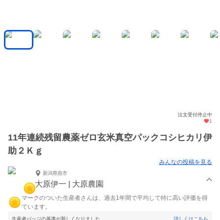
注文受付停止中
1
11年連続残留農薬ゼロ玄米真空パックコシヒカリ伊
助２Ｋｇ
みんなの投稿を見る
新潟県燕市
大原伊一 | 大原農園
マークのついた生産者さんは、過去1年間で平均して特に高い評価を得
ています。
生産者バッジの基準が新しくなりました。
詳しくはこちら