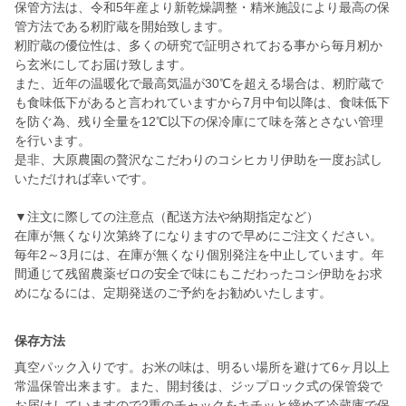
保管方法は、令和5年産より新乾燥調整・精米施設により最高の保
管方法である籾貯蔵を開始致します。
籾貯蔵の優位性は、多くの研究で証明されておる事から毎月籾か
ら玄米にしてお届け致します。
また、近年の温暖化で最高気温が30℃を超える場合は、籾貯蔵で
も食味低下があると言われていますから7月中旬以降は、食味低下
を防ぐ為、残り全量を12℃以下の保冷庫にて味を落とさない管理
を行います。
是非、大原農園の贅沢なこだわりのコシヒカリ伊助を一度お試し
いただければ幸いです。
▼注文に際しての注意点（配送方法や納期指定など）
在庫が無くなり次第終了になりますので早めにご注文ください。
毎年2～3月には、在庫が無くなり個別発注を中止しています。年
間通じて残留農薬ゼロの安全で味にもこだわったコシ伊助をお求
めになるには、定期発送のご予約をお勧めいたします。
保存方法
真空パック入りです。お米の味は、明るい場所を避けて6ヶ月以上
常温保管出来ます。また、開封後は、ジップロック式の保管袋で
お届けしていますので2重のチャックをキチッと締めて冷蔵庫で保