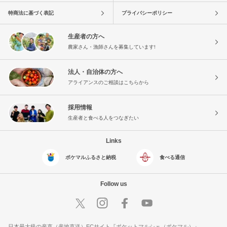
特商法に基づく表記
プライバシーポリシー
生産者の方へ
農家さん・漁師さんを募集しています!
法人・自治体の方へ
アライアンスのご相談はこちらから
採用情報
生産者と食べる人をつなぎたい
Links
ポケマルふるさと納税
食べる通信
Follow us
日本最大級の産直（産地直送）ECサイト『ポケットマルシェ（ポケマル）』