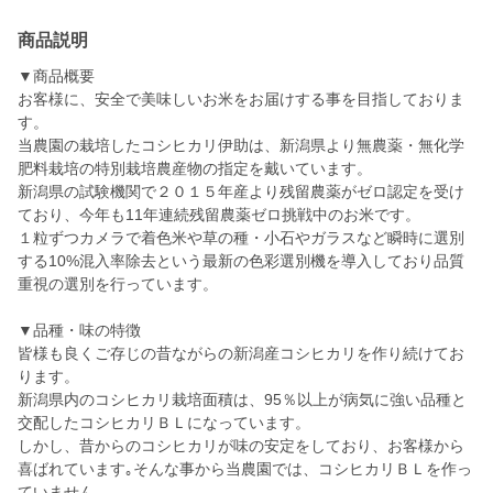
商品説明
▼商品概要
お客様に、安全で美味しいお米をお届けする事を目指しておりま
す。
当農園の栽培したコシヒカリ伊助は、新潟県より無農薬・無化学
肥料栽培の特別栽培農産物の指定を戴いています。
新潟県の試験機関で２０１５年産より残留農薬がゼロ認定を受け
ており、今年も11年連続残留農薬ゼロ挑戦中のお米です。
１粒ずつカメラで着色米や草の種・小石やガラスなど瞬時に選別
する10%混入率除去という最新の色彩選別機を導入しており品質
重視の選別を行っています。
▼品種・味の特徴
皆様も良くご存じの昔ながらの新潟産コシヒカリを作り続けてお
ります。
新潟県内のコシヒカリ栽培面積は、95％以上が病気に強い品種と
交配したコシヒカリＢＬになっています。
しかし、昔からのコシヒカリが味の安定をしており、お客様から
喜ばれています｡そんな事から当農園では、コシヒカリＢＬを作っ
ていません。