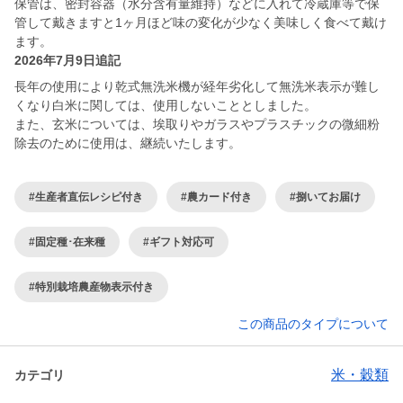
保管は、密封容器（水分含有量維持）などに入れて冷蔵庫等で保
管して戴きますと1ヶ月ほど味の変化が少なく美味しく食べて戴け
ます。
2026年7月9日追記
長年の使用により乾式無洗米機が経年劣化して無洗米表示が難し
くなり白米に関しては、使用しないこととしました。
また、玄米については、埃取りやガラスやプラスチックの微細粉
除去のために使用は、継続いたします。
#生産者直伝レシピ付き
#農カード付き
#捌いてお届け
#固定種･在来種
#ギフト対応可
#特別栽培農産物表示付き
この商品のタイプについて
米・穀類
カテゴリ