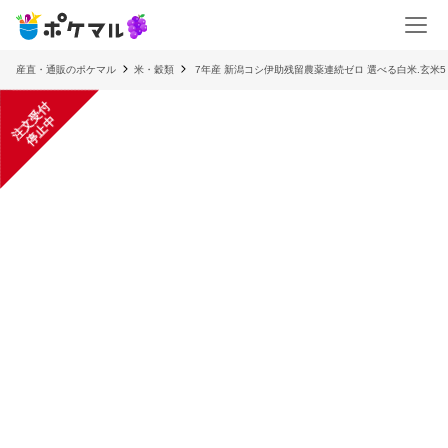
産直・通販のポケマル
米・穀類
7年産 新潟コシ伊助残留農薬連続ゼロ 選べる白米.玄米5
注
文
受
付
停
止
中