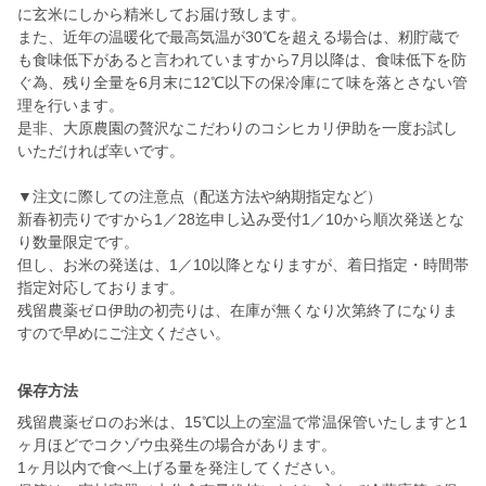
に玄米にしから精米してお届け致します。
また、近年の温暖化で最高気温が30℃を超える場合は、籾貯蔵で
も食味低下があると言われていますから7月以降は、食味低下を防
ぐ為、残り全量を6月末に12℃以下の保冷庫にて味を落とさない管
理を行います。
是非、大原農園の贅沢なこだわりのコシヒカリ伊助を一度お試し
いただければ幸いです。
▼注文に際しての注意点（配送方法や納期指定など）
新春初売りですから1／28迄申し込み受付1／10から順次発送とな
り数量限定です。
但し、お米の発送は、1／10以降となりますが、着日指定・時間帯
指定対応しております。
残留農薬ゼロ伊助の初売りは、在庫が無くなり次第終了になりま
保存方法
残留農薬ゼロのお米は、15℃以上の室温で常温保管いたしますと1
ヶ月ほどでコクゾウ虫発生の場合があります。
1ヶ月以内で食べ上げる量を発注してください。