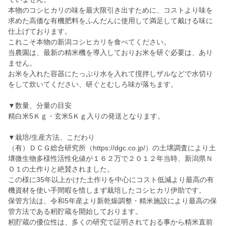
本物のコシヒカリの味を最大限引き出すために、コストより味を
求めた高価な有機肥料をふんだんに使用して満足して戴ける味に
仕上げております。
これこそ本物の新潟コシヒカリを食べてください。
当農園は、最新の精米機を導入しておりお米を研ぐ必要は、あり
ません。
お米を入れた容器にたっぷり水を入れて撹拌しザルなどで水切り
をして炊いてください、研ぐとむしろ味が落ちます。
▼数量、分量の目安
精白米5Ｋｇ・玄米5Ｋｇ入りの発送となります。
▼栽培/生産方法、こだわり
（有）ＤＣＧ総合研究所（https://dgc.co.jp/）の土壌調査により土
壌微生物多様性活性化値が１６２万で２０１２年当時、新潟県Ｎ
Ｏ１の土作りと絶賛されました。
この様に35年以上かけた土作りを中心にコスト低減より最高の有
機資材を使い手間暇を惜しまず栽培したコシヒカリ伊助です。
保管方法は、令和5年産より新乾燥調整・精米施設により最高の保
管方法である籾貯蔵を開始しております。
籾貯蔵の優位性は、多くの研究で証明されておる事から精米直前