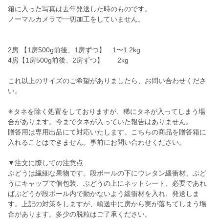
箱に入った写真は去年発送した時のものです。
ノーマルカメラで一切加工をしていません。
2房 【1房500g前後、1房ずつ】 1〜1.2kg
4房【1房500g前後、2房ずつ】 2kg
これ以上のサイズのご希望がありましたら、お問い合わせくださ
い。
✳タネを除く処置をしておりますが、稀にタネが入ってしまう場
合があります。今までタネが入っていた報告はありません。
贈答用は専用出品にて対応いたします。こちらの商品を贈答箱に
入れることはできません。事前にお問い合わせください。
▼注文に際しての注意点
ぶどうは繊細な果物です。段ボールの下にウレタン緩衝材、ぶど
うにキャップで個包装、ぶどうの上にネットシート、必要であれ
ばぶどうが段ボール内で動かないよう緩衝材を入れ、発送しま
す。上記の対策をしますが、輸送中に房から実が落ちてしまう場
合があります。多少の脱粒はご了承ください。