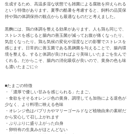
生成するため、高温多湿な状態でも雑菌による腐敗を抑えられる
という特徴があります。夏季の酷暑を考慮すると、飼料の品質保
持や鶏の体調保持の観点からも最適なものだと考えました。
黒麴には、鶏の体調を整える効果があります。人も鶏も同じで、
ストレスを感じると腸内の善玉菌が減ってお腹が痛くなったり、
気怠くなったり。鶏も気候の変化や湿度などの影響でストレスを
感じます。日常的に善玉菌である黒麹菌を与えることで、腸内環
境を整える。すると体調が良ければより美味しいたまごを生んで
くれる。だからこそ、腸内の消化吸収が良いので、黄身の色も味
も濃いたまごに☆
■たまごの特徴
・「濃厚で優しい甘みを感じられる」たまご。
・食欲をそそるオレンジ色の黄身。調理しても加熱による退色が
少なく、より料理に映える色味
・オレンジ色はパプリカやマリーゴールドなど植物由来の素材だ
から安心して召し上がれます
・ぷりぷりに盛り上がった白身
・卵特有の生臭みがほとんどない