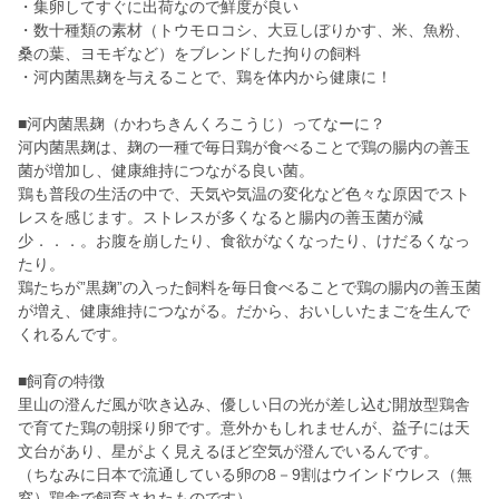
・集卵してすぐに出荷なので鮮度が良い
・数十種類の素材（トウモロコシ、大豆しぼりかす、米、魚粉、
桑の葉、ヨモギなど）をブレンドした拘りの飼料
・河内菌黒麹を与えることで、鶏を体内から健康に！
■河内菌黒麹（かわちきんくろこうじ）ってなーに？
河内菌黒麹は、麹の一種で毎日鶏が食べることで鶏の腸内の善玉
菌が増加し、健康維持につながる良い菌。
鶏も普段の生活の中で、天気や気温の変化など色々な原因でスト
レスを感じます。ストレスが多くなると腸内の善玉菌が減
少．．．。お腹を崩したり、食欲がなくなったり、けだるくなっ
たり。
鶏たちが”黒麹”の入った飼料を毎日食べることで鶏の腸内の善玉菌
が増え、健康維持につながる。だから、おいしいたまごを生んで
くれるんです。
■飼育の特徴
里山の澄んだ風が吹き込み、優しい日の光が差し込む開放型鶏舎
で育てた鶏の朝採り卵です。意外かもしれませんが、益子には天
文台があり、星がよく見えるほど空気が澄んでいるんです。
（ちなみに日本で流通している卵の8－9割はウインドウレス（無
窓）鶏舎で飼育されたものです）