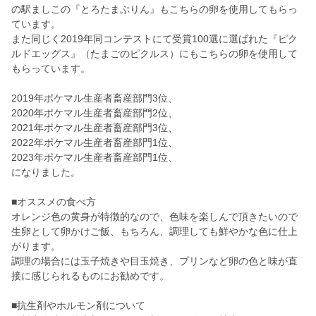
の駅ましこの『とろたまぷりん』もこちらの卵を使用してもらっ
ています。
また同じく2019年同コンテストにて受賞100選に選ばれた『ピク
ルドエッグス』（たまごのピクルス）にもこちらの卵を使用して
もらっています。
2019年ポケマル生産者畜産部門3位、
2020年ポケマル生産者畜産部門2位、
2021年ポケマル生産者畜産部門3位、
2022年ポケマル生産者畜産部門1位、
2023年ポケマル生産者畜産部門1位、
になりました。
■オススメの食べ方
オレンジ色の黄身が特徴的なので、色味を楽しんで頂きたいので
生卵として卵かけご飯、もちろん、調理しても鮮やかな色に仕上
がります。
調理の場合には玉子焼きや目玉焼き、プリンなど卵の色と味が直
接に感じられるものにお勧めです。
■抗生剤やホルモン剤について