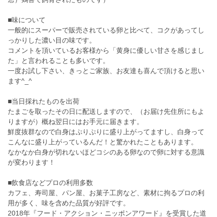
■味について
一般的にスーパーで販売されている卵と比べて、コクがあってし
っかりした濃い目の味です。
コメントを頂いているお客様から「黄身に優しい甘さを感じまし
た」と言われることも多いです。
一度お試し下さい、きっとご家族、お友達も喜んで頂けると思い
ます^_^
■当日採れたものを出荷
たまごを取ったその日に配送しますので、（お届け先住所にもよ
りますが）概ね翌日にはお手元に届きます。
鮮度抜群なので白身はぷりぷりに盛り上がってますし、白身って
こんなに盛り上がっているんだ！と驚かれたこともあります。
なかなか白身が切れないほどコシのある卵なので卵に対する意識
が変わります！
■飲食店などプロの利用多数
カフェ、寿司屋、パン屋、お菓子工房など、素材に拘るプロの利
用が多く、味を含めた品質が好評です。
2018年『フード・アクション・ニッポンアワード』を受賞した道