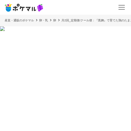
産直・通販のポケマル
卵・乳
卵
月2回_定期便/クール便：『黒麹』で育てた鶏のたま