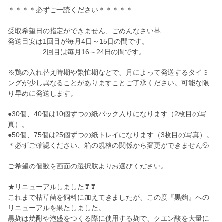
＊＊＊＊必ずご一読ください＊＊＊＊＊
受取希望日の指定ができません、ごめんなさい🙇
発送目安は1回目が毎月4日～15日の間です。
2回目は毎月16～24日の間です。
※鶏の入れ替え時期や繁忙期などで、月によって発送するタイミ
ングが少し異なることがありますことご了承ください。可能な限
り早めに発送します。
●30個、40個は10個ずつの紙パック入りになります（2枚目の写
真）。
●50個、75個は25個ずつの紙トレイになります（3枚目の写真）。
＊必ずご確認ください、箱の規格の関係から変更ができません💦
ご希望の個数を画面の選択肢よりお選びください。
★リニューアルしました❣❣
これまで枯草菌を飼料に加えてきましたが、この度『黒麴』への
リニューアルを果たしました。
黒麹は焼酎や泡盛をつくる際に使用する麹で、クエン酸を大量に