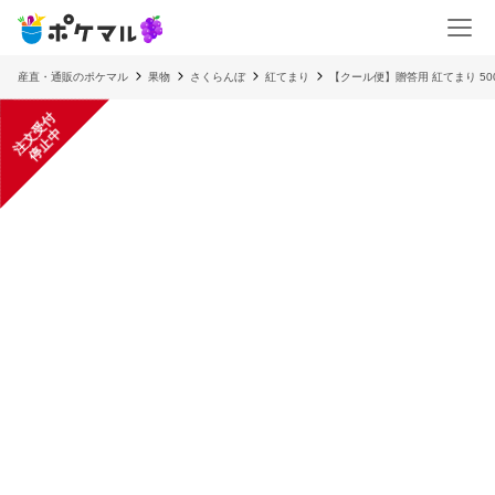
産直・通販のポケマル
果物
さくらんぼ
紅てまり
【クール便】贈答用 紅てまり 50
注
文
受
付
停
止
中