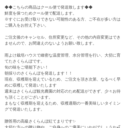
◆◆こちらの商品はクール便で発送致します◆◆
鮮度を保つためクール便で配送します。
※すぐにお受け取りできない可能性のある方、ご不在が多い方は
ご購入をお控え下さい。
ご注文後のキャンセル、住所変更など、その他の内容変更はでき
ませんので、お間違えのないようお願い致します。
雨よけ栽培ハウスで緻密な温度管理、水分管理を行い、大切に育
てたさくらんぼです。
旬の味をご堪能下さい！
朝採りのさくらんぼを発送します！！
現在、収穫期を迎えているため、ご注文を頂き次第、なるべく早
めに収穫して発送いたします
週末はさくらんぼ観光農園の対応のため配送ができず、少々お待
ち頂くことがございます。
まもなく収穫期を迎えるため、収穫適期の一番美味しいタイミン
グで発送いたします。
贈答用の高級さくらんぼ紅てまりです✨
大切な方への贈り物や、ご自身へのご褒美にいかがでしょうか🍒