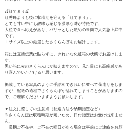
🍒紅てまり🍒
紅秀峰よりも後に収穫期を迎える「紅てまり」。
とても甘い中にも酸味も感じる濃厚な味が特徴です。
大粒で食べ応えがあり、パリッとした硬めの果肉で人気急上昇中
です。
Ｌサイズ以上の厳選したさくらんぼをお届けします。
箱には直接伝票は貼らずに、きれいな化粧箱の状態でお届けしま
す。
黒い箱に赤のさくらんぼが映えますので、見た目にも高級感があ
り喜んでいただけると思います。
掲載している写真のように手詰めできれいに並べて荷造りをしま
すが、配送の過程でさくらんぼが乱れてしまうことがありますの
で、ご理解くださいますようお願いします。
▼注文に際しての注意点（配送方法や納期指定など）
※さくらんぼは収穫時期が短いため、日付指定はお受け出来ませ
ん。
長期ご不在や、ご不在の曜日がある場合は事前にご連絡をお願