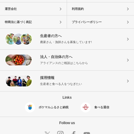
運営会社
利用規約
特商法に基づく表記
プライバシーポリシー
生産者の方へ
農家さん・漁師さんを募集しています!
法人・自治体の方へ
アライアンスのご相談はこちらから
採用情報
生産者と食べる人をつなぎたい
Links
ポケマルふるさと納税
食べる通信
Follow us