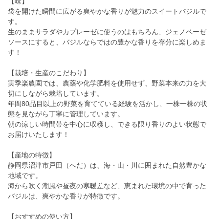
【味】
袋を開けた瞬間に広がる爽やかな香りが魅力のスイートバジルで
す。
生のままサラダやカプレーゼに使うのはもちろん、ジェノベーゼ
ソースにすると、バジルならではの豊かな香りを存分に楽しめま
す！
【栽培・生産のこだわり】
実季楽農園では、農薬や化学肥料を使用せず、野菜本来の力を大
切にしながら栽培しています。
年間80品目以上の野菜を育てている経験を活かし、一株一株の状
態を見ながら丁寧に管理しています。
朝の涼しい時間帯を中心に収穫し、できる限り香りのよい状態で
お届けいたします！
【産地の特徴】
静岡県沼津市戸田（へだ）は、海・山・川に囲まれた自然豊かな
地域です。
海から吹く潮風や昼夜の寒暖差など、恵まれた環境の中で育った
バジルは、爽やかな香りが特徴です。
【おすすめの使い方】