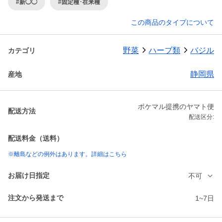
#新◯◯
#固定種･在来種
この商品のタイプについて
野菜
ハーブ類
バジル
カテゴリ
静岡県
産地
ポケマル提携のヤマト便
配送方法
配送区分:
配送料金（送料）
※離島などの例外はあります。詳細はこちら
お届け日指定
不可
注文から発送まで
1~7日