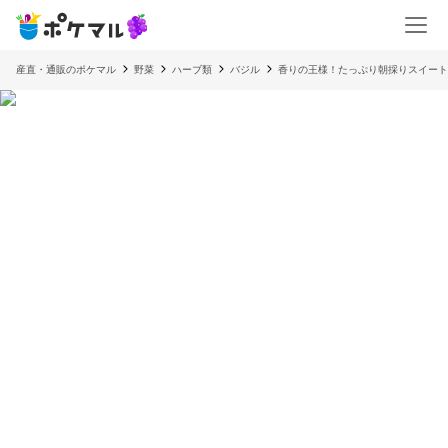
産直・通販のポケマル
野菜
ハーブ類
バジル
香りの王様！たっぷり朝採りスイートバジ