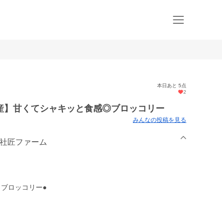
本日あと 5点
2
産】甘くてシャキッと食感◎ブロッコリー
みんなの投稿を見る
会社匠ファーム
ブロッコリー●