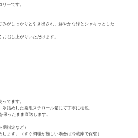
コリーです。
甘みがしっかりと引き出され、鮮やかな緑とシャキッとした
くお召し上がりいただけます。
使ってます。
、氷詰めした発泡スチロール箱にて丁寧に梱包。
度を保ったまま直送します。
納期指定など）
めします。（すぐ調理が難しい場合は冷蔵庫で保管）