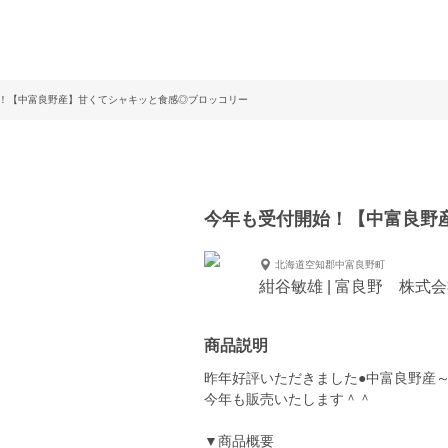
！【中富良野産】甘くてシャキッと食感◎ブロッコリー
今年も受付開始！【中富良野
北海道空知郡中富良野町
紺谷敏雄 | 富良野 株式
商品説明
昨年好評いただきました●中富良野産～
今年も販売いたします＾＾
▼商品概要