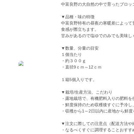
中富良野の大自然の中で育ったブロッ
▼品種・味の特徴
中富良野特有の昼夜の寒暖差によって
食感が際立ちます。
甘みがあるので塩ゆでのみでも美味し
▼数量、分量の目安
１個当たり
・約３００ｇ
・直径9ｃｍ～12ｃｍ
１箱5個入りです。
▼栽培/生産方法、こだわり
・露地栽培で、有機肥料入りの肥料を
・鮮度保持のため収穫後すぐに予冷し
・収穫から1～2日以内に産地から鮮
▼注文に際しての注意点（配送方法や
・なるべくすぐに調理することおすす