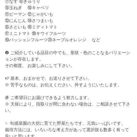
⑦なす ⑧きゅうり
⑨玉ねぎ ⑩キャベツ
⑪ピーマン ⑫じゃがいも
⑬にんじん ⑭さつまいも
⑮さといも ⑯ミディトマト
⑰ミニトマト ⑱キウイフルーツ
⑲パッションフルーツ⑳ネーブルオレンジ など
🎃 ご紹介している品目の中でも、形状・色のことなるバリエーシ
ョンが存在します。
その都度、 お楽しみにして下さい。
🍉 基本、おまかせで、お送りさせて下さい。
※ 苦手なものは、お伝えください。外すようにいたします。
🍇 ご希望日にお届けできるよう努力します。
※ 天候により、段取りが間に合わない場合は、ご相談させて下さ
い。
✨ 旬感菜園の大切に育てた野菜たちです。元気いっぱいです。
栽培方法には、いろいろな考え方があって選択肢も数多く有って
良いと思います。