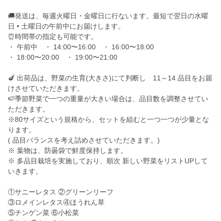
🚚発送は、毎週火曜日・金曜日に行ないます。最短で翌日の水曜
日 • 土曜日の午前中にお届けします。
⏰時間帯の指定も可能です。
・ 午前中 ・ 14:00〜16:00 ・ 16:00〜18:00
・ 18:00〜20:00 ・ 19:00〜21:00
🍆 出荷品は、野菜の生育(大きさ)にて判断し 11～14 品目をお届
けさせていただきます。
🍉季節野菜で一つの重量が大きい場合は、品目数を調整させてい
ただきます。
※80サイズという規格から、セットを組むと一つ一つが少量とな
ります。
( 品目バランスを考え詰めさせていただきます。)
※ 葉物は、防曇袋で鮮度保持します。
※ 多品目栽培を実施しており、順次 新しい野菜をリストUPして
いきます。
①サニーレタス ②グリーンリーフ
③ロメインレタス④ほうれん草
⑤チンゲン菜 ⑥小松菜