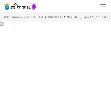
産直・通販のポケマル
加工食品
野菜の加工品
漬物・梅干し・キムチなど
【梅干し