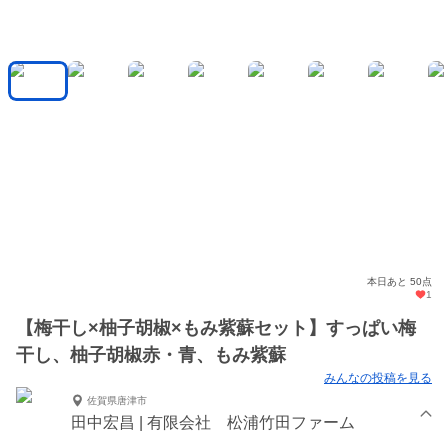
本日あと 50点
1
【梅干し×柚子胡椒×もみ紫蘇セット】すっぱい梅
干し、柚子胡椒赤・青、もみ紫蘇
みんなの投稿を見る
佐賀県唐津市
田中宏昌 | 有限会社 松浦竹田ファーム