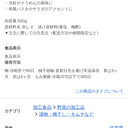
・冷奴やそうめんの薬味に
・和風パスタやサラダのアクセントに
内容量:500g
原材料名:赤しそ、漬け原材料(食塩、梅酢)
▼注文に際しての注意点（配送方法や納期指定など）
食品表示
食品表示
保存方法
梅:冷暗所で90日 柚子胡椒:直射日光を避け常温保存 青は3ヶ
月、赤は6ヶ月 もみ紫蘇:冷蔵10℃以下で365日
この商品のタイプについて
加工食品
野菜の加工品
カテゴリ
漬物・梅干し・キムチなど
佐賀県
産地