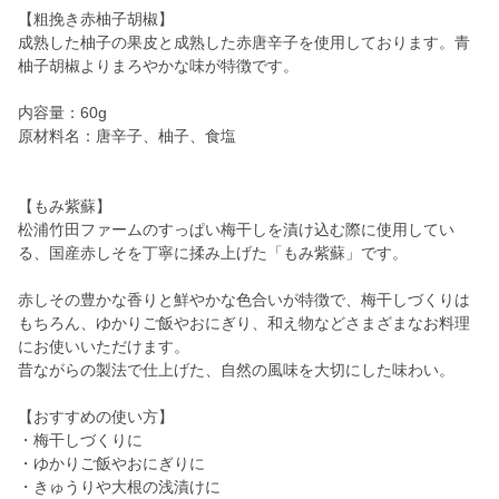
【粗挽き赤柚子胡椒】
成熟した柚子の果皮と成熟した赤唐辛子を使用しております。青
柚子胡椒よりまろやかな味が特徴です。
内容量：60g
原材料名：唐辛子、柚子、食塩
【もみ紫蘇】
松浦竹田ファームのすっぱい梅干しを漬け込む際に使用してい
る、国産赤しそを丁寧に揉み上げた「もみ紫蘇」です。
赤しその豊かな香りと鮮やかな色合いが特徴で、梅干しづくりは
もちろん、ゆかりご飯やおにぎり、和え物などさまざまなお料理
にお使いいただけます。
昔ながらの製法で仕上げた、自然の風味を大切にした味わい。
【おすすめの使い方】
・梅干しづくりに
・ゆかりご飯やおにぎりに
・きゅうりや大根の浅漬けに