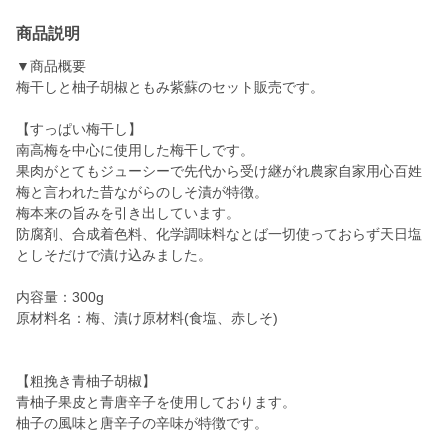
商品説明
▼商品概要
梅干しと柚子胡椒ともみ紫蘇のセット販売です。
【すっぱい梅干し】
南高梅を中心に使用した梅干しです。
果肉がとてもジューシーで先代から受け継がれ農家自家用心百姓
梅と言われた昔ながらのしそ漬が特徴。
梅本来の旨みを引き出しています。
防腐剤、合成着色料、化学調味料なとば一切使っておらず天日塩
としそだけで漬け込みました。
内容量：300g
原材料名：梅、漬け原材料(食塩、赤しそ)
【粗挽き青柚子胡椒】
青柚子果皮と青唐辛子を使用しております。
柚子の風味と唐辛子の辛味が特徴です。