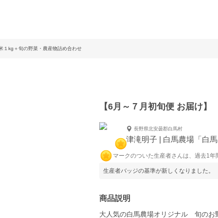
米１kg＋旬の野菜・農産物詰め合わせ
【6月～７月初旬便 お届け】
長野県北安曇郡白馬村
津滝明子 | 白馬農場「白
マークのついた生産者さんは、過去1年
生産者バッジの基準が新しくなりました。
商品説明
大人気の白馬農場オリジナル 旬のお