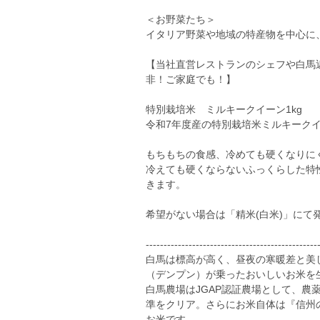
＜お野菜たち＞
イタリア野菜や地域の特産物を中心に
【当社直営レストランのシェフや白馬
非！ご家庭でも！】
特別栽培米 ミルキークイーン1kg
令和7年度産の特別栽培米ミルキーク
もちもちの食感、冷めても硬くなりに
冷えても硬くならないふっくらした特
きます。
希望がない場合は「精米(白米)」にて
------------------------------------------------
白馬は標高が高く、昼夜の寒暖差と美
（デンプン）が乗ったおいしいお米を
白馬農場はJGAP認証農場として、農
準をクリア。さらにお米自体は『信州
お米です。