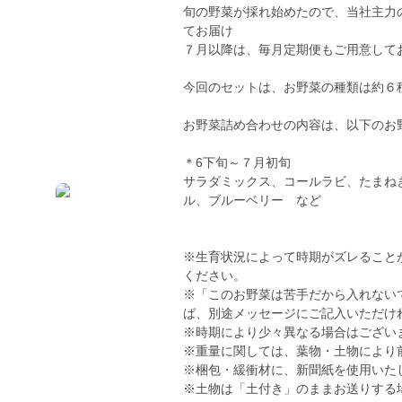
旬の野菜が採れ始めたので、当社主力
てお届け
７月以降は、毎月定期便もご用意して
今回のセットは、お野菜の種類は約６
お野菜詰め合わせの内容は、以下のお
＊6下旬～７月初旬
サラダミックス、コールラビ、たまね
ル、ブルーベリー など
※生育状況によって時期がズレること
ください。
※「このお野菜は苦手だから入れない
ば、別途メッセージにご記入いただけ
※時期により少々異なる場合はござい
※重量に関しては、葉物・土物により
※梱包・緩衝材に、新聞紙を使用いた
※土物は「土付き」のままお送りする