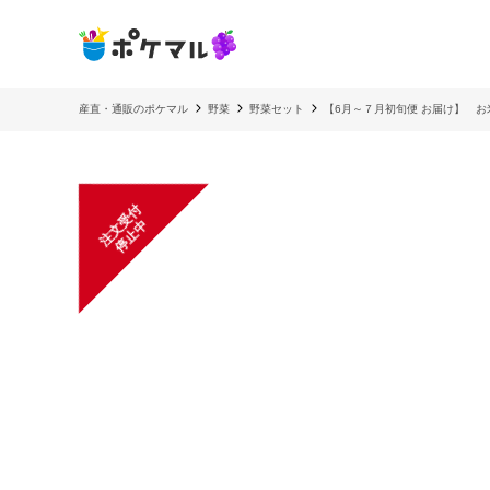
産直・通販のポケマル
野菜
野菜セット
【6月～７月初旬便 お届け】 お
注
文
受
付
停
止
中