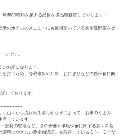
、年間60種類を超える品目を多品種栽培しております！
近隣のホテルのメニューにも使用頂いている御用達野菜を是
イーンです。
くいお米になります。
性を持つため、冷蔵米飯や弁当、おにぎりなどの携帯食に向
発送しております。
---------------
しい山々から流れ出る清らかな水によって、お米のうまみ
生産しています。
薬・肥料の管理など、食の安全や環境保全に関する多くの基
の環境にやさしい農産物認証』を取得している安心、安全な