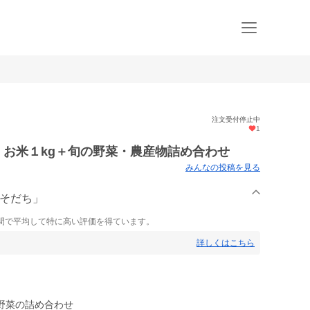
注文受付停止中
1
 お米１kg＋旬の野菜・農産物詰め合わせ
みんなの投稿を見る
馬そだち」
間で平均して特に高い評価を得ています。
詳しくはこちら
野菜の詰め合わせ