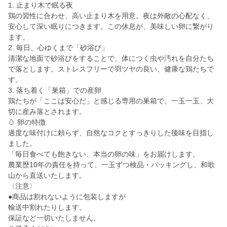
​1. 止まり木で眠る夜
鶏の習性に合わせ、高い止まり木を用意。夜は外敵の心配なく、
安心して深い眠りにつきます。この休息が、美味しい卵に繋がり
ます。
​2. 毎日、心ゆくまで「砂浴び」
清潔な地面で砂浴びをすることで、体につく虫や汚れを自分たち
で落とします。ストレスフリーで羽ツヤの良い、健康な鶏たちで
す。
​3. 落ち着く「巣箱」での産卵
鶏たちが「ここは安心だ」と感じる専用の巣箱で、一玉一玉、大
切に産み落とされます。
​🥚 卵の特徴
​過度な味付けに頼らず、自然なコクとすっきりした後味を目指し
ました。
「毎日食べても飽きない、本当の卵の味」をお届けします。
​農業歴10年の責任を持って、一玉ずつ検品・パッキングし、和歌
山から直送いたします。
〈注意〉
●商品は割れないように包装しますが
輸送中割れたりします。
保証など一切いたしません。