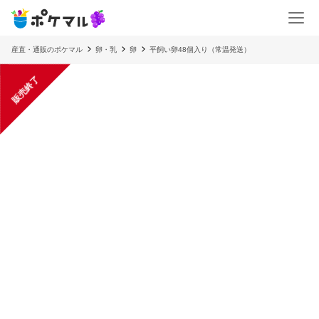
産直・通販のポケマル
卵・乳
卵
平飼い卵48個入り（常温発送）
販売終了