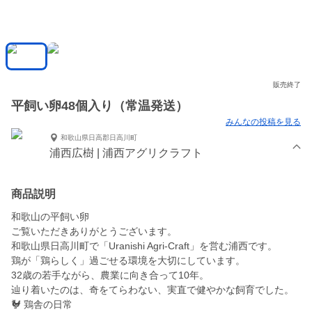
販売終了
平飼い卵48個入り（常温発送）
みんなの投稿を見る
和歌山県日高郡日高川町
浦西広樹 | 浦西アグリクラフト
商品説明
和歌山の平飼い卵
​ご覧いただきありがとうございます。
和歌山県日高川町で「Uranishi Agri-Craft」を営む浦西です。
​鶏が「鶏らしく」過ごせる環境を大切にしています。
32歳の若手ながら、農業に向き合って10年。
辿り着いたのは、奇をてらわない、実直で健やかな飼育でした。
​🐓 鶏舎の日常