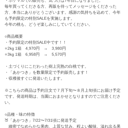
・ポケマルでの販売も、気づけば7年目になりました。
毎年買ってくださる方、再販を待ってメッセージをくださった
方、本当にありがとうございます。感謝の気持ちを込めて、今年
も予約限定の特別SALEを実施します。
今年の桃も、どうぞ楽しみにしていてください。
○商品概要
・予約限定の特別SALE中です！！
⭐️2kg 1箱 4,970円 → 3,980円
⭐️3kg 1箱 6,958円 → 5,570円
・土づくりにこだわった樹上完熟の白桃です。
・「あかつき」を数量限定で予約販売します！
・収穫後すぐに発送いたします。
※こちらの商品は予約注文で７月下旬〜８月上旬頃にお届け予定
です。発送時期は、当園におまかせとなりますのでご注意くださ
い。
○品種・味の特徴
🍑「あかつき」7/22〜7/31頃に発送予定
緻密でなめらかな果肉、上質な甘み、程よい酸味、溢れ出る果