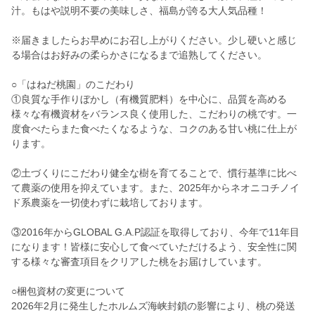
汁。もはや説明不要の美味しさ、福島が誇る大人気品種！
※届きましたらお早めにお召し上がりください。少し硬いと感じ
る場合はお好みの柔らかさになるまで追熟してください。
○「はねだ桃園」のこだわり
①良質な手作りぼかし（有機質肥料）を中心に、品質を高める
様々な有機資材をバランス良く使用した、こだわりの桃です。一
度食べたらまた食べたくなるような、コクのある甘い桃に仕上が
ります。
②土づくりにこだわり健全な樹を育てることで、慣行基準に比べ
て農薬の使用を抑えています。また、2025年からネオニコチノイ
ド系農薬を一切使わずに栽培しております。
③2016年からGLOBAL G.A.P認証を取得しており、今年で11年目
になります！皆様に安心して食べていただけるよう、安全性に関
する様々な審査項目をクリアした桃をお届けしています。
○梱包資材の変更について
2026年2月に発生したホルムズ海峡封鎖の影響により、桃の発送