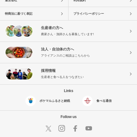
運営会社
利用規約
特商法に基づく表記
プライバシーポリシー
生産者の方へ
農家さん・漁師さんを募集しています!
法人・自治体の方へ
アライアンスのご相談はこちらから
採用情報
生産者と食べる人をつなぎたい
Links
ポケマルふるさと納税
食べる通信
Follow us