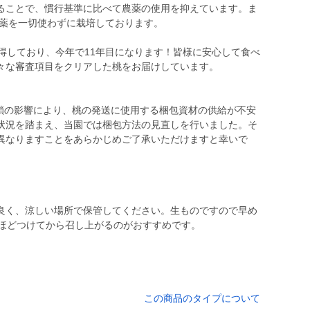
ることで、慣行基準に比べて農薬の使用を抑えています。ま
農薬を一切使わずに栽培しております。
認証を取得しており、今年で11年目になります！皆様に安心して食べ
々な審査項目をクリアした桃をお届けしています。
封鎖の影響により、桃の発送に使用する梱包資材の供給が不安
状況を踏まえ、当園では梱包方法の見直しを行いました。そ
異なりますことをあらかじめご了承いただけますと幸いで
良く、涼しい場所で保管してください。生ものですので早め
分ほどつけてから召し上がるのがおすすめです。
この商品のタイプについて