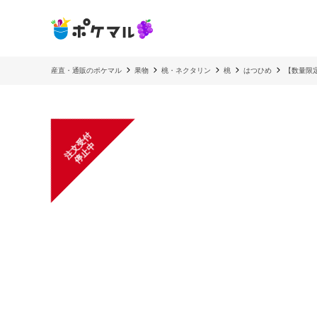
産直・通販のポケマル
果物
桃・ネクタリン
桃
はつひめ
【数量限
注
文
受
付
停
止
中