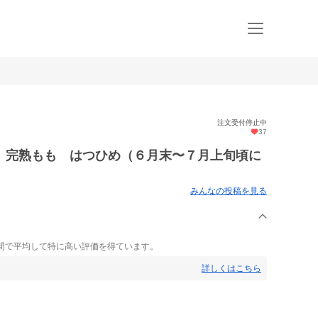
注文受付停止中
37
】完熟もも はつひめ（６月末〜７月上旬頃に
みんなの投稿を見る
間で平均して特に高い評価を得ています。
詳しくはこちら