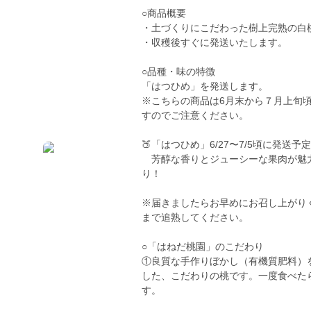
○商品概要
・土づくりにこだわった樹上完熟の白
・収穫後すぐに発送いたします。
○品種・味の特徴
「はつひめ」を発送します。
※こちらの商品は6月末から７月上旬
すのでご注意ください。
🍑「はつひめ」6/27〜7/5頃に発送予定
芳醇な香りとジューシーな果肉が魅力
り！
※届きましたらお早めにお召し上がり
まで追熟してください。
○「はねだ桃園」のこだわり
①良質な手作りぼかし（有機質肥料）
した、こだわりの桃です。一度食べた
す。