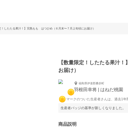
定！したたる果汁！】完熟もも はつひめ（６月末〜７月上旬頃にお届け）
【数量限定！したたる果汁！
お届け）
福島県伊達郡桑折町
羽根田幸将 | はねだ桃園
マークのついた生産者さんは、過去1年
生産者バッジの基準が新しくなりました。
商品説明