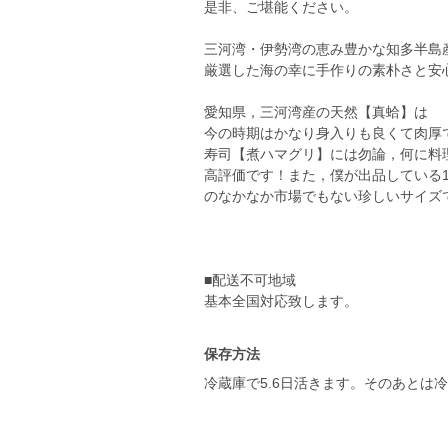
是非、ご堪能ください。
三河湾・伊勢湾の恵み豊かな知多半島
厳選した海の幸に手作りの素朴さと安
愛知県，三河湾産の天然【真蛤】は
今の時期はかなり身入りも良くて肉厚
寿司【煮ハマグリ】には勿論，何に料
高評価です！また，僕が出品している13
のなかなか市場でもない珍しいサイズ
■配送不可地域
基本全国対応致します。
保存方法
冷蔵庫で5.6日活きます。そのあとは