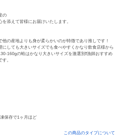
産の
心を添えて皆様にお届けいたします。
で他の産地よりも身が柔らかいのが特徴であり推しです！
理にしても大きいサイズでも食べやすくかなり飲食店様から
0-160gの蛤はかなり大きいサイズを激選別❗️漁師おすすめ
です。
冷凍保存で1ヶ月ほど
この商品のタイプについて