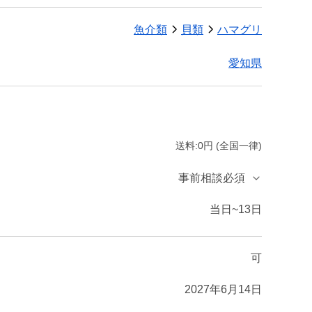
魚介類
貝類
ハマグリ
愛知県
送料:0円 (全国一律)
事前相談必須
当日~13日
可
2027年6月14日