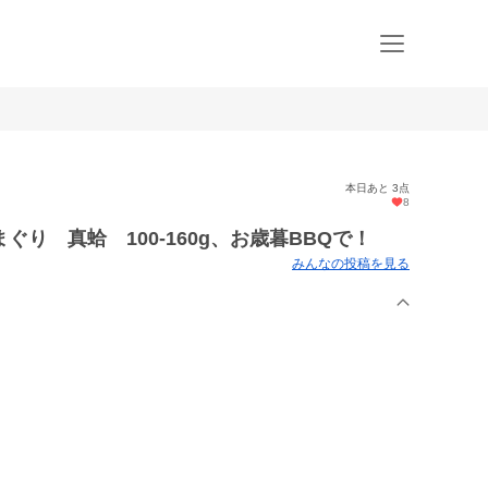
本日あと 3点
8
り 真蛤 100-160g、お歳暮BBQで！
みんなの投稿を見る
。