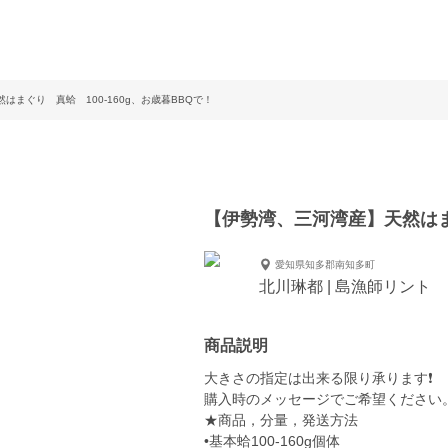
はまぐり 真蛤 100-160g、お歳暮BBQで！
【伊勢湾、三河湾産】天然はまぐ
愛知県知多郡南知多町
北川琳都 | 島漁師リント
商品説明
大きさの指定は出来る限り承ります❗️
購入時のメッセージでご希望ください
★商品，分量，発送方法
•基本蛤100-160g個体