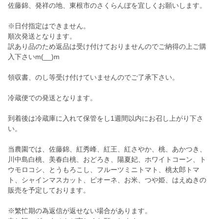
佐藤錦、発祥の地、東根市のさくらんぼを宜しくお願いします。
※日付指定はできません。
順次発送となります。
訳あり品のため返品は受け付けておりませんのでご納得の上ご購
入下さいm(__)m
領収書、のし等受け付けていませんのでご了承下さい。
冷蔵便での発送となります。
到着後は冷蔵庫に入れて保管をし1週間以内にお召し上がり下さ
い。
当農園では、佐藤錦、紅秀峰、紅王、紅さやか、桃、あかつき、
川中島白桃、美春白桃、おどろき、陽夏妃、ホワイトコーン、ト
ウモロコシ、とうもろこし、フルーツミニトマト、桃太郎トマ
ト、シャインマスカット、ピオーネ、お米、つや姫、はえぬきの
販売を予定しております。
※繁忙期の為返信が返せない場合があります。