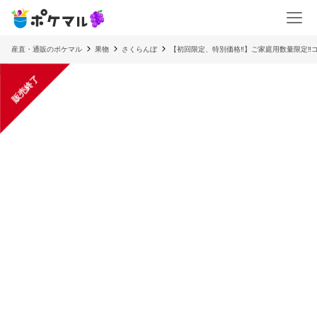
産直・通販のポケマル
果物
さくらんぼ
【初回限定、特別価格‼︎】ご家庭用数量限定‼︎コス
販売終了