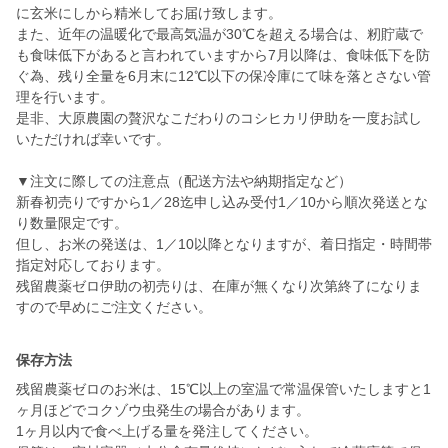
に玄米にしから精米してお届け致します。
また、近年の温暖化で最高気温が30℃を超える場合は、籾貯蔵で
も食味低下があると言われていますから7月以降は、食味低下を防
ぐ為、残り全量を6月末に12℃以下の保冷庫にて味を落とさない管
理を行います。
是非、大原農園の贅沢なこだわりのコシヒカリ伊助を一度お試し
いただければ幸いです。
▼注文に際しての注意点（配送方法や納期指定など）
新春初売りですから1／28迄申し込み受付1／10から順次発送とな
り数量限定です。
但し、お米の発送は、1／10以降となりますが、着日指定・時間帯
指定対応しております。
残留農薬ゼロ伊助の初売りは、在庫が無くなり次第終了になりま
保存方法
残留農薬ゼロのお米は、15℃以上の室温で常温保管いたしますと1
ヶ月ほどでコクゾウ虫発生の場合があります。
1ヶ月以内で食べ上げる量を発注してください。