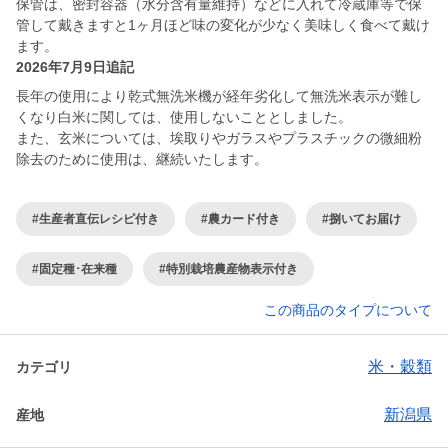
保管は、密封容器（水分含有量維持）などに入れて冷蔵庫等で保
管して戴きますと1ヶ月ほど味の変化が少なく美味しく食べて戴け
ます。
2026年7月9日追記
長年の使用により乾式無洗米機が経年劣化して無洗米表示が難し
くなり白米に関しては、使用しないこととしました。
また、玄米については、埃取りやガラスやプラスチックの微細粉
除去のために使用は、継続いたします。
#生産者直伝レシピ付き
#農カード付き
#捌いてお届け
#固定種･在来種
#特別栽培農産物表示付き
この商品のタイプについて
米・穀類
カテゴリ
新潟県
産地