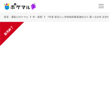
産直・通販のポケマル
米・穀類
7年産 新潟コシ伊助残留農薬連続ゼロ 選べる白米.玄米5
販売終了