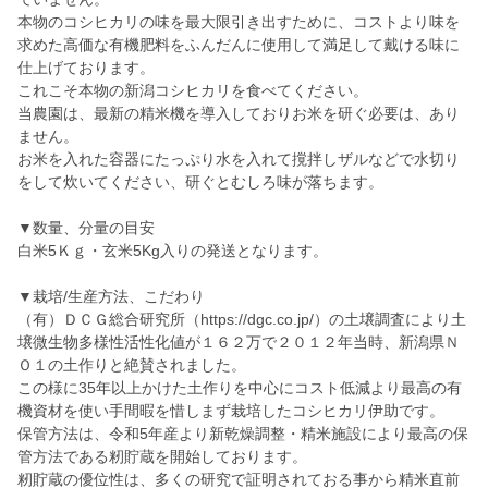
本物のコシヒカリの味を最大限引き出すために、コストより味を
求めた高価な有機肥料をふんだんに使用して満足して戴ける味に
仕上げております。
これこそ本物の新潟コシヒカリを食べてください。
当農園は、最新の精米機を導入しておりお米を研ぐ必要は、あり
ません。
お米を入れた容器にたっぷり水を入れて撹拌しザルなどで水切り
をして炊いてください、研ぐとむしろ味が落ちます。
▼数量、分量の目安
白米5Ｋｇ・玄米5Kg入りの発送となります。
▼栽培/生産方法、こだわり
（有）ＤＣＧ総合研究所（https://dgc.co.jp/）の土壌調査により土
壌微生物多様性活性化値が１６２万で２０１２年当時、新潟県Ｎ
Ｏ１の土作りと絶賛されました。
この様に35年以上かけた土作りを中心にコスト低減より最高の有
機資材を使い手間暇を惜しまず栽培したコシヒカリ伊助です。
保管方法は、令和5年産より新乾燥調整・精米施設により最高の保
管方法である籾貯蔵を開始しております。
籾貯蔵の優位性は、多くの研究で証明されておる事から精米直前