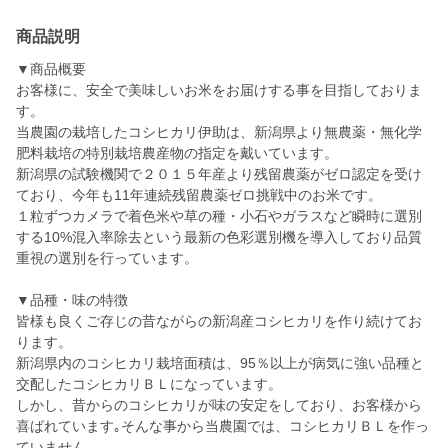
商品説明
▼商品概要
お客様に、安全で美味しいお米をお届けする事を目指しておりま
す。
当農園の栽培したコシヒカリ伊助は、新潟県より無農薬・無化学
肥料栽培の特別栽培農産物の指定を戴いています。
新潟県の試験機関で２０１５年産より残留農薬がゼロ認定を受け
ており、今年も11年連続残留農薬ゼロ挑戦中のお米です。
１粒ずつカメラで着色米や草の種・小石やガラスなど瞬時に選別
する10%混入率除去という最新の色彩選別機を導入しており品質
重視の選別を行っています。
▼品種・味の特徴
皆様も良くご存じの昔ながらの新潟産コシヒカリを作り続けてお
ります。
新潟県内のコシヒカリ栽培面積は、95％以上が病気に強い品種と
交配したコシヒカリＢＬになっています。
しかし、昔からのコシヒカリが味の安定をしており、お客様から
喜ばれています｡そんな事から当農園では、コシヒカリＢＬを作っ
ていません。