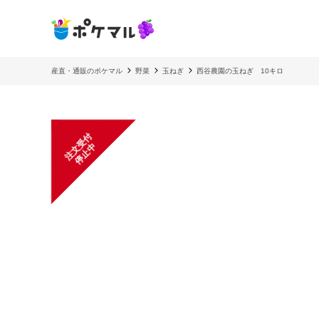
産直・通販のポケマル
野菜
玉ねぎ
西谷農園の玉ねぎ 10キロ
注
文
受
付
停
止
中