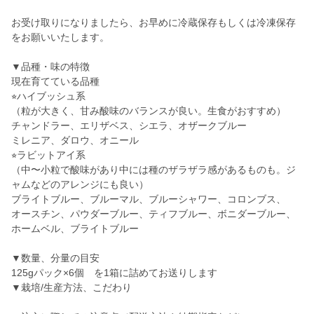
お受け取りになりましたら、お早めに冷蔵保存もしくは冷凍保存
をお願いいたします。
▼品種・味の特徴
現在育てている品種
⭐︎ハイブッシュ系
（粒が大きく、甘み酸味のバランスが良い。生食がおすすめ）
チャンドラー、エリザベス、シエラ、オザークブルー
ミレニア、ダロウ、オニール
⭐︎ラビットアイ系
（中〜小粒で酸味があり中には種のザラザラ感があるものも。ジ
ャムなどのアレンジにも良い）
ブライトブルー、ブルーマル、ブルーシャワー、コロンブス、
オースチン、パウダーブルー、ティフブルー、ボニダーブルー、
ホームベル、ブライトブルー
▼数量、分量の目安
125gパック×6個 を1箱に詰めてお送りします
▼栽培/生産方法、こだわり