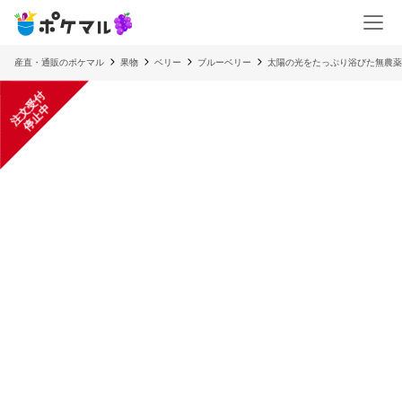
産直・通販のポケマル
果物
ベリー
ブルーベリー
太陽の光をたっぷり浴びた無農薬栽
注
文
受
付
停
止
中