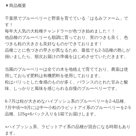
▼商品概要
千葉県でブルーベリーと野菜を育てている「はるみファーム」で
す！
毎年大人気の大粒種チャンドラーが色づき始めました！！
他品種のブルーベリーも順調に育っており、実のつきも良く、色
づきも粒の大きさも良好なものができております！
品種ごとに色づきの早さが異なるため、最低でも2-3品種の熟しが
揃いましたら、順次お届けの準備をはじめさせていただきます。
当園のブルーベリーは全ての木を地植えで育てており、農薬は使
用しておらず肥料は有機肥料を使用しております。
粒はパリっとした食感のものが多く、バランスのとれた甘みと酸
味、しっかりと風味を感じられる自慢のブルーベリーです。
6-7月は粒が大きめなハイブッシュ系のブルーベリーを2-4品種、
7月中頃〜9月には中〜小粒のラビットアイ系のブルーベリーを2-5
品種、125g×6パック入りを1箱でお届けします。
⭐︎ハイブッシュ系、ラビットアイ系の品種が混合になる時期もあり
ます。