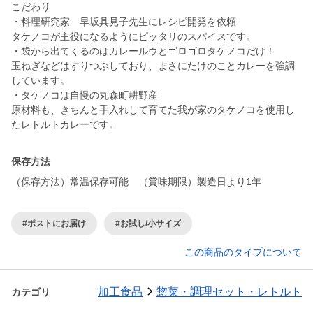
こだわり
・料理研究家 早坂具見子先生にレシピ開発を依頼
タケノコが主役になるようにピッタリのスパイスです。
・袋から出てくるのはカレールウとゴロゴロタケノコだけ！
玉ねぎなどはすりつぶしており、まさにたけのことカレーを強調
しています。
・タケノコは自慢の丸森町耕野産
原材料も、きちんと手入れして育てた我が家のタケノコを使用し
たレトルトカレーです。
保存方法
（保存方法）常温保存可能 （賞味期限）製造日より1年
#ポストにお届け
#お試し/小サイズ
この商品のタイプについて
加工食品
惣菜・調理セット・レトルト
カテゴリ