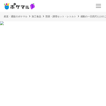
産直・通販のポケマル
加工食品
惣菜・調理セット・レトルト
感動の一日四尺たけのこ