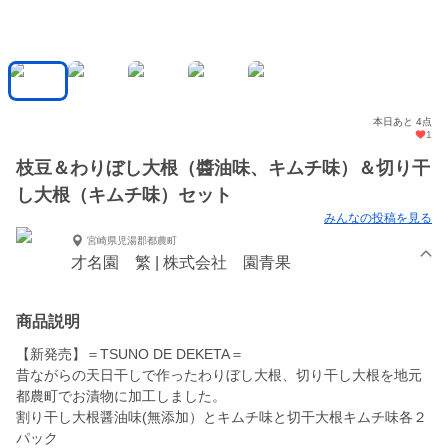
本日あと 4点
1
枝豆＆わりぼし大根（醬油味、キムチ味）＆切り干
し大根（キムチ味）セット
みんなの投稿を見る
宮崎県児湯郡都農町
才名園 繁 | 株式会社 園青果
商品説明
【新発売】＝TSUNO DE DEKETA＝
昔ながらの天日干しで作ったわりぼし大根、切り干し大根を地元
都農町でお漬物に加工しました。
割り干し大根醤油味(無添加）とキムチ味と切干大根キムチ味各２
パック