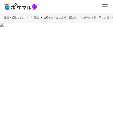
産直・通販のポケマル
野菜
枝豆＆わりぼし大根（醬油味、キムチ味）＆切り干し大根（