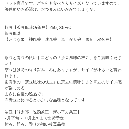
セット商品です。どちらも食べきりサイズとなっていますので、
箸休めやお茶漬け、おつまみにいかがでしょうか。
枝豆【茶豆風味Or茶豆】250g✕5P/C
茶豆風味
【おつな姫 神風香 味風香 湯上がり娘 雪音 秘伝豆】
茶豆と青豆の良いトコどりの「茶豆風味の枝豆」をご賞味くださ
い！
茶豆は独特の香り旨み甘みはありますが、サイズが小さいと言わ
れます。
園青果の「茶豆風味の枝豆」は茶豆の美味しさと青豆のサイズ感
が楽しめる
まさに自慢の逸品です！
※青豆と比べると小ぶりな品種となってます
茶豆【味太郎 晩酌茶豆 新小平方茶豆】
7月下旬～10月上旬まで出荷予定
甘み、旨み、香りの強い枝豆品種