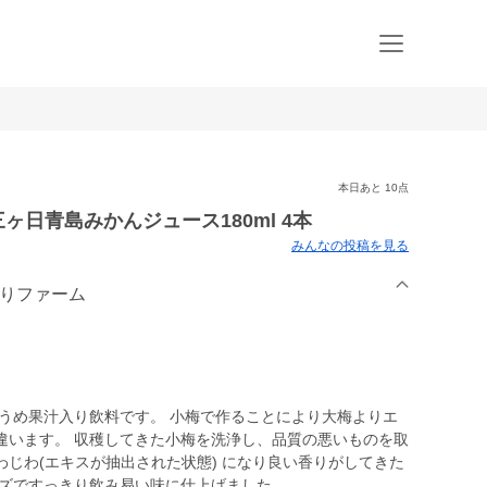
本日あと 10点
 +三ヶ日青島みかんジュース180ml 4本
みんなの投稿を見る
まりファーム
%うめ果汁入り飲料です。 小梅で作ることにより大梅よりエ
違います。 収穫してきた小梅を洗浄し、品質の悪いものを取
じわ(エキスが抽出された状態) になり良い香りがしてきた
イズですっきり飲み易い味に仕上げました。