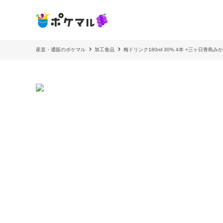
産直・通販のポケマル
加工食品
梅ドリンク180ml 30% 4本 +三ヶ日青島みか