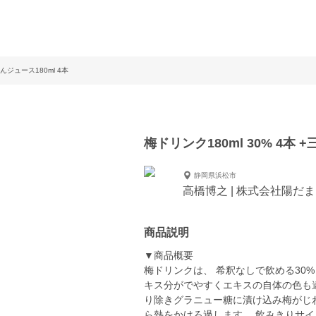
んジュース180ml 4本
梅ドリンク180ml 30% 4本
静岡県浜松市
高橋博之 | 株式会社陽だ
商品説明
▼商品概要
梅ドリンクは、 希釈なしで飲める30
キス分がでやすくエキスの自体の色も
り除きグラニュー糖に漬け込み梅がじわ
ら熱をかけろ過します。 飲みきりサ