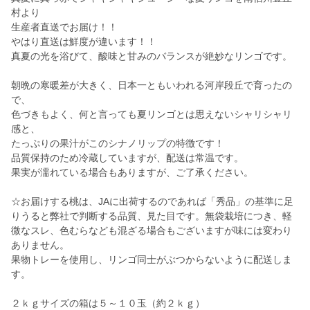
村より
生産者直送でお届け！！
やはり直送は鮮度が違います！！
真夏の光を浴びて、酸味と甘みのバランスが絶妙なリンゴです。
朝晩の寒暖差が大きく、日本一ともいわれる河岸段丘で育ったの
で、
色づきもよく、何と言っても夏リンゴとは思えないシャリシャリ
感と、
たっぷりの果汁がこのシナノリップの特徴です！
品質保持のため冷蔵していますが、配送は常温です。
果実が濡れている場合もありますが、ご了承ください。
☆お届けする桃は、JAに出荷するのであれば「秀品」の基準に足
りうると弊社で判断する品質、見た目です。無袋栽培につき、軽
微なスレ、色むらなども混ざる場合もございますが味には変わり
ありません。
果物トレーを使用し、リンゴ同士がぶつからないように配送しま
す。
２ｋｇサイズの箱は５～１０玉（約２ｋｇ）