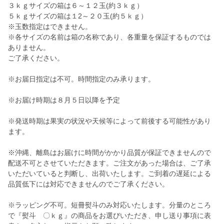
３ｋｇサイズの箱は６～１２玉(約３ｋｇ）
５ｋｇサイズの箱は１2～２０玉(約５ｋｇ）
※玉数指定はできません。
※各サイズの名前は箱の名称であり、各重量を保証するものでは
ありません。
ご了承ください。
※お届日指定は不可。時間指定のみ承ります。
※お届け時期は８月５日以降を予定
※発送時期は果実の状況や天候等によって前後する可能性があり
ます。
※沖縄、離島はお届けに時間がかかり品質が保証できませんので
配送不可とさせていただきます。ご注文があった場合は、ご了承
いただいていると判断し、出荷いたします。ご到着の遅延による
品質低下には対応できませんのでご了承ください。
※ラッピング不可。短冊熨斗のみ対応いたします。分量のところ
で『熨斗 〇ｋｇ』の商品をお選びいただき、申し送り事項に表