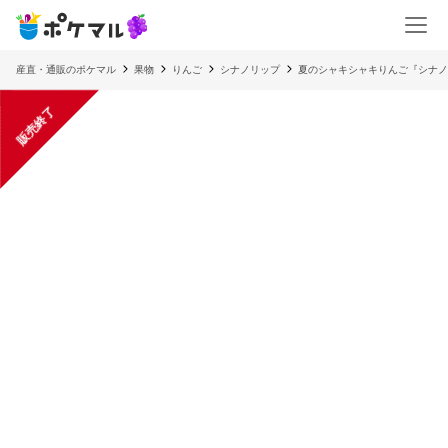
産直・通販のポケマル
果物
りんご
シナノリップ
夏のシャキシャキりんご『シナノ
販売終了