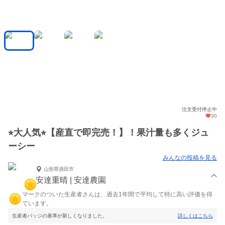
注文受付停止中
30
⭐︎大人気⭐︎【産直で即完売！】！果汁量も多くジュ
ーシー
みんなの投稿を見る
山形県酒田市
安達重晴 | 安達農園
マークのついた生産者さんは、過去1年間で平均して特に高い評価を得
ています。
生産者バッジの基準が新しくなりました。
詳しくはこちら