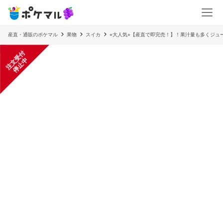
産直・通販のポケマル
果物
スイカ
⭐︎大人気⭐︎【産直で即完売！】！果汁量も多くジュ
注
文
受
付
停
止
中